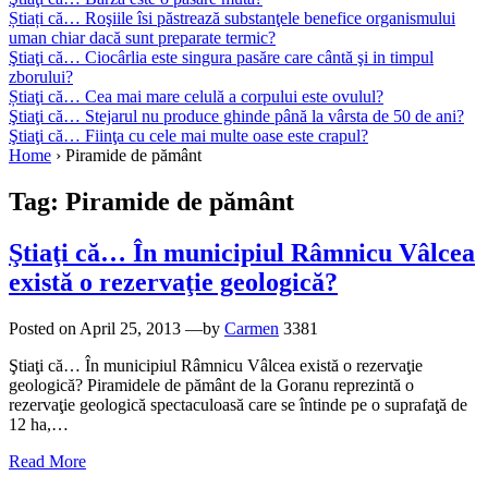
Știați că… Roşiile îsi păstrează substanţele benefice organismului
uman chiar dacă sunt preparate termic?
Ştiaţi că… Ciocârlia este singura pasăre care cântă şi in timpul
zborului?
Știaţi că… Cea mai mare celulă a corpului este ovulul?
Ştiaţi că… Stejarul nu produce ghinde până la vârsta de 50 de ani?
Ştiaţi că… Fiinţa cu cele mai multe oase este crapul?
Home
›
Piramide de pământ
Tag:
Piramide de pământ
Ştiaţi că… În municipiul Râmnicu Vâlcea
există o rezervaţie geologică?
Posted on
April 25, 2013
—by
Carmen
3381
Ştiaţi că… În municipiul Râmnicu Vâlcea există o rezervaţie
geologică? Piramidele de pământ de la Goranu reprezintă o
rezervaţie geologică spectaculoasă care se întinde pe o suprafaţă de
12 ha,…
Read More