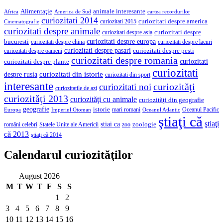
Alimentaţie
animale interesante
America de Sud
Africa
cartea recordurilor
curiozitati 2014
curiozitati despre america
curiozitati 2015
Cinematografie
curiozitati despre animale
curiozitati despre asia
curiozitati despre
curiozitati despre europa
bucuresti
curiozitati despre lacuri
curiozitati despre china
curiozitati despre pasari
curiozitati despre pesti
curiozitati despre oameni
curiozitati despre romania
curiozitati
curiozitati despre plante
curiozitati
curiozitati din istorie
despre rusia
curiozitati din sport
interesante
curiozităţi
curiozitati noi
curiozitatile de azi
curiozităţi 2013
curiozităţi cu animale
curiozităţi din geografie
geografie
istorie
mari romani
Imperiul Otoman
Oceanul Pacific
Europa
Oceanul Atlantic
ştiaţi că
ştiaţi
stiai ca
români celebri
Statele Unite ale Americii
zoologie
zoo
că 2013
ştiaţi că 2014
Calendarul curiozităţilor
August 2026
M
T
W
T
F
S
S
1
2
3
4
5
6
7
8
9
10
11
12
13
14
15
16