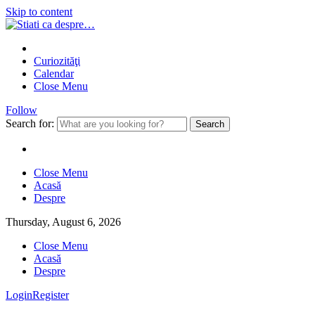
Skip to content
Curiozităţi
Calendar
Close Menu
Follow
Search for:
Close Menu
Acasă
Despre
Thursday, August 6, 2026
Close Menu
Acasă
Despre
Login
Register