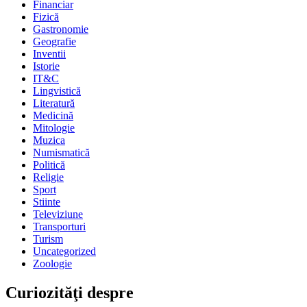
Financiar
Fizică
Gastronomie
Geografie
Inventii
Istorie
IT&C
Lingvistică
Literatură
Medicină
Mitologie
Muzica
Numismatică
Politică
Religie
Sport
Stiinte
Televiziune
Transporturi
Turism
Uncategorized
Zoologie
Curiozităţi despre