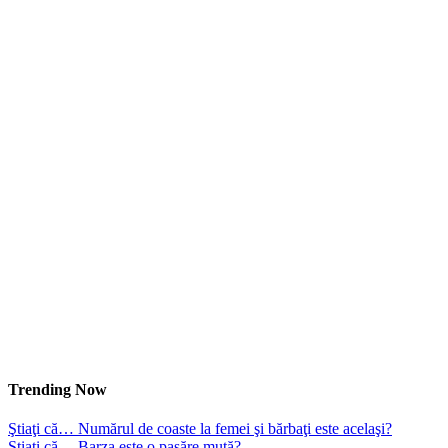
Trending Now
Ştiaţi că… Numărul de coaste la femei şi bărbaţi este acelaşi?
Ştiaţi că… Barza este o pasăre mută?