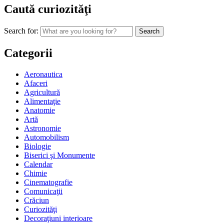
Caută curiozităţi
Search for:
Categorii
Aeronautica
Afaceri
Agricultură
Alimentaţie
Anatomie
Artă
Astronomie
Automobilism
Biologie
Biserici şi Monumente
Calendar
Chimie
Cinematografie
Comunicaţii
Crăciun
Curiozităţi
Decoraţiuni interioare