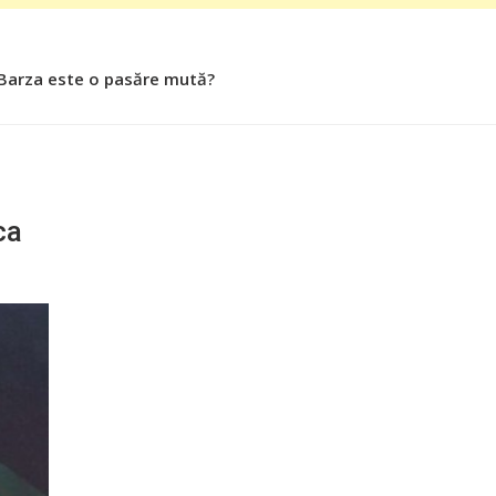
 Barza este o pasăre mută?
 Roşiile îsi păstrează substanţele benefice organismului uman
ca