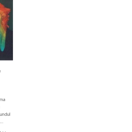
e
rma
i
fundul
t…