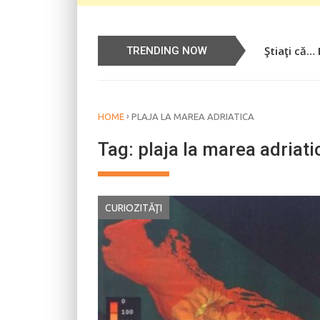
Ştiaţi că…
Știați că…
TRENDING NOW
›
HOME
PLAJA LA MAREA ADRIATICA
Tag:
plaja la marea adriati
CURIOZITĂŢI