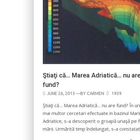
Ştiaţi că… Marea Adriatică… nu ar
fund?
POSTED
JUNE 26, 2013
—BY
CARMEN
1939
ON
Ştiaţi că… Marea Adriatică… nu are fund? În u
mai multor cercetari efectuate in bazinul Mari
Adriatice, s-a descoperit o groapă uriaşă pe 
mării. Urmărită timp îndelungat, s-a constata