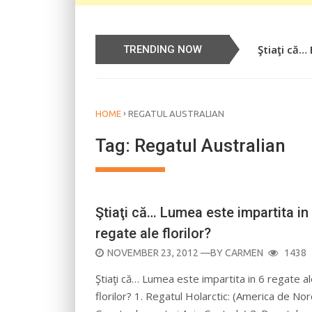
Ştiaţi că…
Știați că…
TRENDING NOW
›
HOME
REGATUL AUSTRALIAN
Tag:
Regatul Australian
Ştiaţi că… Lumea este impartita in
regate ale florilor?
POSTED
NOVEMBER 23, 2012
—BY
CARMEN
1438
ON
Ştiaţi că… Lumea este impartita in 6 regate a
florilor? 1. Regatul Holarctic: (America de Nor