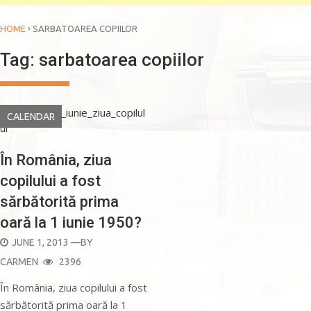
›
HOME
SARBATOAREA COPIILOR
Tag:
sarbatoarea copiilor
CALENDAR
În România, ziua
copilului a fost
sărbătorită prima
oară la 1 iunie 1950?
POSTED
JUNE 1, 2013
—BY
ON
CARMEN
2396
În România, ziua copilului a fost
sărbătorită prima oară la 1