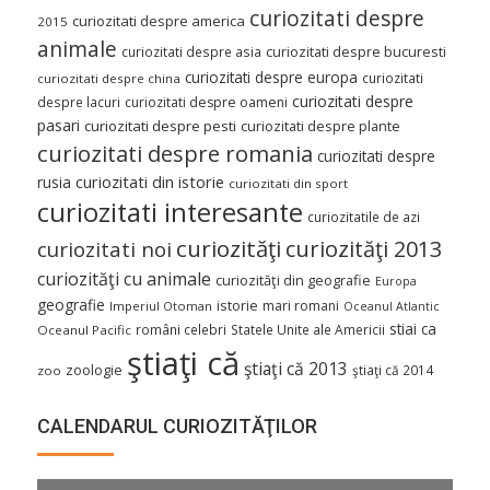
curiozitati despre
curiozitati despre america
2015
animale
curiozitati despre asia
curiozitati despre bucuresti
curiozitati despre europa
curiozitati
curiozitati despre china
curiozitati despre
despre lacuri
curiozitati despre oameni
pasari
curiozitati despre pesti
curiozitati despre plante
curiozitati despre romania
curiozitati despre
curiozitati din istorie
rusia
curiozitati din sport
curiozitati interesante
curiozitatile de azi
curiozităţi
curiozităţi 2013
curiozitati noi
curiozităţi cu animale
curiozităţi din geografie
Europa
geografie
istorie
mari romani
Imperiul Otoman
Oceanul Atlantic
stiai ca
români celebri
Statele Unite ale Americii
Oceanul Pacific
ştiaţi că
ştiaţi că 2013
zoologie
ştiaţi că 2014
zoo
CALENDARUL CURIOZITĂŢILOR