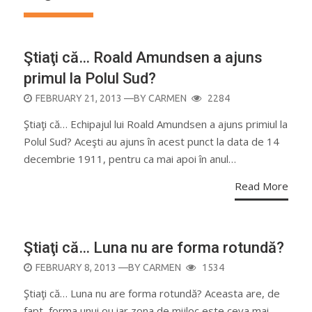
Ştiaţi că… Roald Amundsen a ajuns
primul la Polul Sud?
POSTED
FEBRUARY 21, 2013
—BY
CARMEN
2284
ON
Ştiaţi că… Echipajul lui Roald Amundsen a ajuns primiul la
Polul Sud? Aceşti au ajuns în acest punct la data de 14
decembrie 1911, pentru ca mai apoi în anul…
Read More
Ştiaţi că… Luna nu are forma rotundă?
POSTED
FEBRUARY 8, 2013
—BY
CARMEN
1534
ON
Ştiaţi că… Luna nu are forma rotundă? Aceasta are, de
fapt, forma unui ou iar zona de mijloc este ceva mai