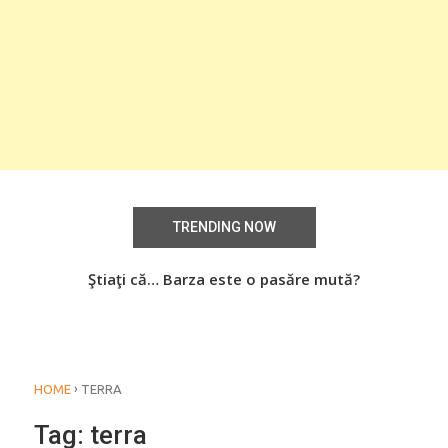
TRENDING NOW
aţi
Ştiaţi că… Barza este o pasăre mută?
Știa
o
›
HOME
TERRA
Tag:
terra