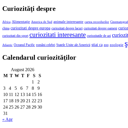
Curiozităţi despre
Alimentaţie
animale interesante
America de Sud
Africa
cartea recordurilor
Cinematograf
curioz
curiozitati despre europa
curiozitati despre lacuri
curiozitati despre oameni
china
curiozitati interesante
curiozit
curiozitatile de azi
curiozitati din sport
ş
stiai ca
români celebri
Statele Unite ale Americii
zoologie
Oceanul Pacific
zoo
Atlantic
Calendarul curiozităţilor
August 2026
M
T
W
T
F
S
S
1
2
3
4
5
6
7
8
9
10
11
12
13
14
15
16
17
18
19
20
21
22
23
24
25
26
27
28
29
30
31
« Apr