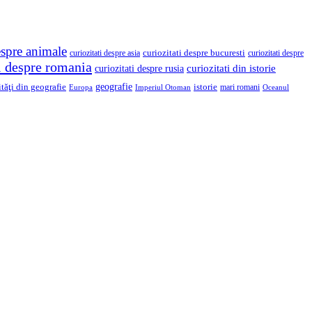
espre animale
curiozitati despre asia
curiozitati despre bucuresti
curiozitati despre
ti despre romania
curiozitati din istorie
curiozitati despre rusia
geografie
ităţi din geografie
istorie
mari romani
Imperiul Otoman
Europa
Oceanul