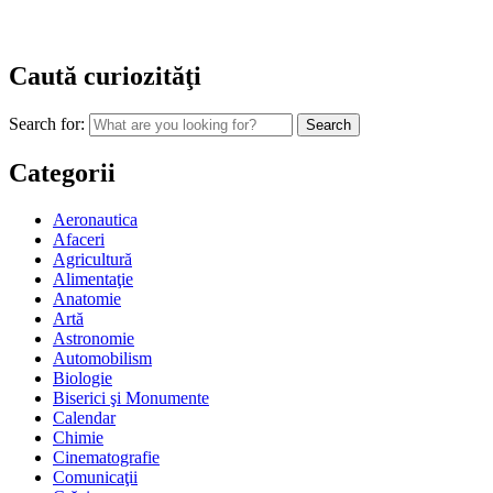
Caută curiozităţi
Search for:
Categorii
Aeronautica
Afaceri
Agricultură
Alimentaţie
Anatomie
Artă
Astronomie
Automobilism
Biologie
Biserici şi Monumente
Calendar
Chimie
Cinematografie
Comunicaţii