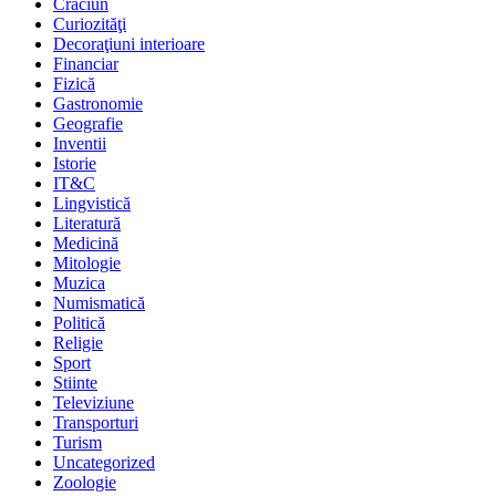
Crăciun
Curiozităţi
Decoraţiuni interioare
Financiar
Fizică
Gastronomie
Geografie
Inventii
Istorie
IT&C
Lingvistică
Literatură
Medicină
Mitologie
Muzica
Numismatică
Politică
Religie
Sport
Stiinte
Televiziune
Transporturi
Turism
Uncategorized
Zoologie