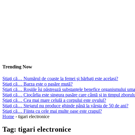
Trending Now
Ştiaţi că… Numărul de coaste la femei şi bărbaţi este acelaşi?
Ştiaţi că… Barza este o pasăre mută?
Știați că… Roşiile îsi păstrează substanţele benefice organismului uma
Ştiaţi că… Ciocârlia este singura pasăre care cântă şi in timpul zborul
Știaţi că… Cea mai mare celulă a corpului este ovulul?
Ştiaţi că… Stejarul nu produce ghinde până la vârsta de 50 de ani?
Ştiaţi că… Fiinţa cu cele mai multe oase este crapul?
Home
›
tigari electronice
Tag:
tigari electronice