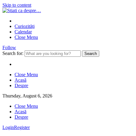
Skip to content
Curiozităţi
Calendar
Close Menu
Follow
Search for:
Close Menu
Acasă
Despre
Thursday, August 6, 2026
Close Menu
Acasă
Despre
Login
Register