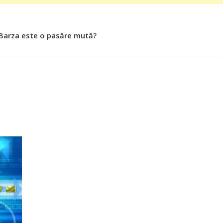
 Barza este o pasăre mută?
 Roşiile îsi păstrează substanţele benefice organismului uman