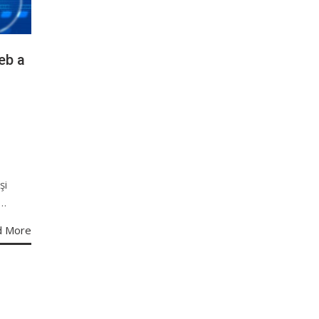
eb a
şi
e…
d More