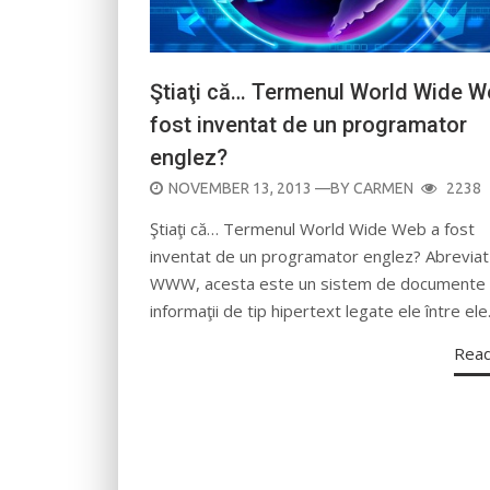
Ştiaţi că… Termenul World Wide W
fost inventat de un programator
englez?
POSTED
NOVEMBER 13, 2013
—BY
CARMEN
2238
ON
Ştiaţi că… Termenul World Wide Web a fost
inventat de un programator englez? Abreviat
WWW, acesta este un sistem de documente 
informaţii de tip hipertext legate ele între el
Rea