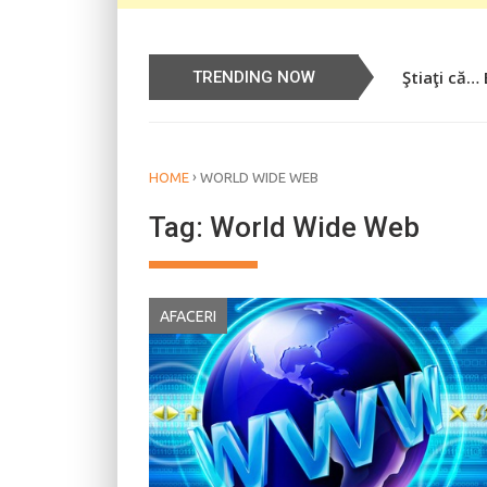
Ştiaţi că…
Știați că…
TRENDING NOW
›
HOME
WORLD WIDE WEB
Tag:
World Wide Web
AFACERI