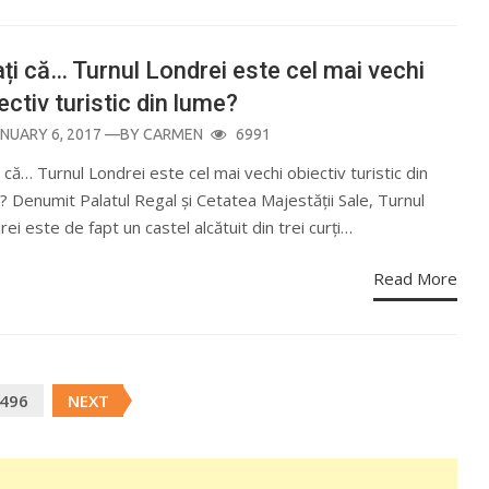
ați că… Turnul Londrei este cel mai vechi
ectiv turistic din lume?
OSTED
NUARY 6, 2017
—BY
CARMEN
6991
N
i că… Turnul Londrei este cel mai vechi obiectiv turistic din
? Denumit Palatul Regal și Cetatea Majestății Sale, Turnul
ei este de fapt un castel alcătuit din trei curți…
Read More
496
NEXT