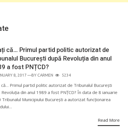
ate
ați că… Primul partid politic autorizat de
bunalul București după Revoluția din anul
89 a fost PNȚCD?
OSTED
NUARY 8, 2017
—BY
CARMEN
5234
N
i că… Primul partid politic autorizat de Tribunalul București
 Revoluția din anul 1989 a fost PNȚCD? În data de 8 ianuarie
 Tribunalul Municipiului București a autorizat funcționarea
idului…
Read More