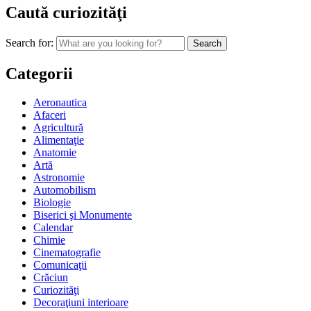
Caută curiozităţi
Search for:
Categorii
Aeronautica
Afaceri
Agricultură
Alimentaţie
Anatomie
Artă
Astronomie
Automobilism
Biologie
Biserici şi Monumente
Calendar
Chimie
Cinematografie
Comunicaţii
Crăciun
Curiozităţi
Decoraţiuni interioare