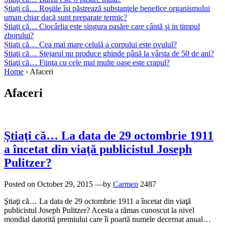
Știați că… Roşiile îsi păstrează substanţele benefice organismului
uman chiar dacă sunt preparate termic?
Ştiaţi că… Ciocârlia este singura pasăre care cântă şi in timpul
zborului?
Știaţi că… Cea mai mare celulă a corpului este ovulul?
Ştiaţi că… Stejarul nu produce ghinde până la vârsta de 50 de ani?
Ştiaţi că… Fiinţa cu cele mai multe oase este crapul?
Home
›
Afaceri
Afaceri
Ştiaţi că… La data de 29 octombrie 1911
a încetat din viaţă publicistul Joseph
Pulitzer?
Posted on
October 29, 2015
—by
Carmen
2487
Ştiaţi că… La data de 29 octombrie 1911 a încetat din viaţă
publicistul Joseph Pulitzer? Acesta a rămas cunoscut la nivel
mondial datorită premiului care îi poartă numele decernat anual…