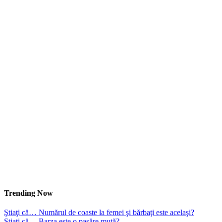
Trending Now
Ştiaţi că… Numărul de coaste la femei şi bărbaţi este acelaşi?
Ştiaţi că… Barza este o pasăre mută?