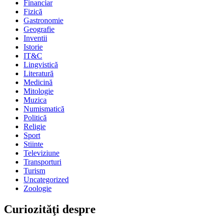
Financiar
Fizică
Gastronomie
Geografie
Inventii
Istorie
IT&C
Lingvistică
Literatură
Medicină
Mitologie
Muzica
Numismatică
Politică
Religie
Sport
Stiinte
Televiziune
Transporturi
Turism
Uncategorized
Zoologie
Curiozităţi despre