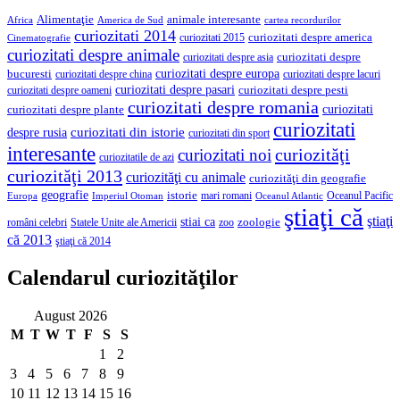
Alimentaţie
animale interesante
America de Sud
Africa
cartea recordurilor
curiozitati 2014
curiozitati despre america
curiozitati 2015
Cinematografie
curiozitati despre animale
curiozitati despre asia
curiozitati despre
curiozitati despre europa
bucuresti
curiozitati despre lacuri
curiozitati despre china
curiozitati despre pasari
curiozitati despre pesti
curiozitati despre oameni
curiozitati despre romania
curiozitati
curiozitati despre plante
curiozitati
curiozitati din istorie
despre rusia
curiozitati din sport
interesante
curiozităţi
curiozitati noi
curiozitatile de azi
curiozităţi 2013
curiozităţi cu animale
curiozităţi din geografie
geografie
istorie
mari romani
Imperiul Otoman
Oceanul Pacific
Europa
Oceanul Atlantic
ştiaţi că
ştiaţi
stiai ca
români celebri
Statele Unite ale Americii
zoologie
zoo
că 2013
ştiaţi că 2014
Calendarul curiozităţilor
August 2026
M
T
W
T
F
S
S
1
2
3
4
5
6
7
8
9
10
11
12
13
14
15
16