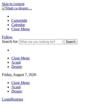
Skip to content
Curiozităţi
Calendar
Close Menu
Follow
Search for:
Close Menu
Acasă
Despre
Friday, August 7, 2026
Close Menu
Acasă
Despre
Login
Register