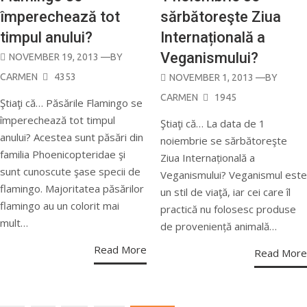
împerechează tot
sărbătoreşte Ziua
timpul anului?
Internațională a
Veganismului?
POSTED
NOVEMBER 19, 2013
—BY
ON
CARMEN
4353
POSTED
NOVEMBER 1, 2013
—BY
ON
CARMEN
1945
Ştiaţi că… Păsările Flamingo se
împerechează tot timpul
Ştiaţi că… La data de 1
anului? Acestea sunt păsări din
noiembrie se sărbătoreşte
familia Phoenicopteridae şi
Ziua Internațională a
sunt cunoscute şase specii de
Veganismului? Veganismul este
flamingo. Majoritatea păsărilor
un stil de viaţă, iar cei care îl
flamingo au un colorit mai
practică nu folosesc produse
mult…
de proveniență animală…
Read More
Read More
Posts