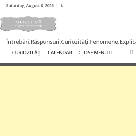
Skip
Saturday, August 8, 2026
to
content
Întrebări,Răspunsuri,Curiozităţi,Fenomene,Explica
CURIOZITĂŢI
CALENDAR
CLOSE MENU