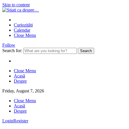
Skip to content
Curiozităţi
Calendar
Close Menu
Follow
Search for:
Close Menu
Acasă
Despre
Friday, August 7, 2026
Close Menu
Acasă
Despre
Login
Register