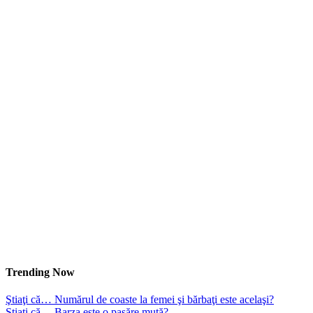
Trending Now
Ştiaţi că… Numărul de coaste la femei şi bărbaţi este acelaşi?
Ştiaţi că… Barza este o pasăre mută?