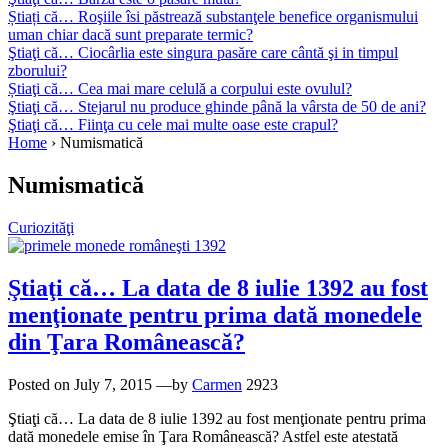
Știați că… Roşiile îsi păstrează substanţele benefice organismului
uman chiar dacă sunt preparate termic?
Ştiaţi că… Ciocârlia este singura pasăre care cântă şi in timpul
zborului?
Știaţi că… Cea mai mare celulă a corpului este ovulul?
Ştiaţi că… Stejarul nu produce ghinde până la vârsta de 50 de ani?
Ştiaţi că… Fiinţa cu cele mai multe oase este crapul?
Home
›
Numismatică
Numismatică
Curiozităţi
Ştiaţi că… La data de 8 iulie 1392 au fost
menţionate pentru prima dată monedele
din Ţara Românească?
Posted on
July 7, 2015
—by
Carmen
2923
Ştiaţi că… La data de 8 iulie 1392 au fost menţionate pentru prima
dată monedele emise în Ţara Românească? Astfel este atestată