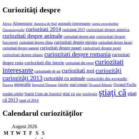
Curiozităţi despre
Alimentaţie
animale interesante
America de Sud
Africa
cartea recordurilor
curiozitati 2014
curiozitati despre america
curiozitati 2015
Cinematografie
curiozitati despre animale
curiozitati despre asia
curiozitati despre
curiozitati despre europa
bucuresti
curiozitati despre lacuri
curiozitati despre china
curiozitati despre pasari
curiozitati despre pesti
curiozitati despre oameni
curiozitati despre romania
curiozitati
curiozitati despre plante
curiozitati
curiozitati din istorie
despre rusia
curiozitati din sport
interesante
curiozităţi
curiozitati noi
curiozitatile de azi
curiozităţi 2013
curiozităţi cu animale
curiozităţi din geografie
geografie
istorie
mari romani
Imperiul Otoman
Oceanul Pacific
Europa
Oceanul Atlantic
ştiaţi că
ştiaţi
stiai ca
români celebri
Statele Unite ale Americii
zoologie
zoo
că 2013
ştiaţi că 2014
Calendarul curiozităţilor
August 2026
M
T
W
T
F
S
S