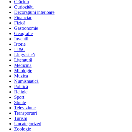
Crăciun
Curiozităţi
Decoraţiuni interioare
Financiar
Fizică
Gastronomie
Geografie
Inventii
Istorie
IT&C
Lingvistică
Literatură
Medicină
Mitologie
Muzica
Numismatică
Politică
Religie
Sport
Stiinte
Televiziune
Transporturi
Turism
Uncategorized
Zoologie