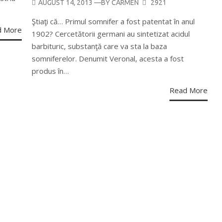
POSTED
AUGUST 14, 2013
—BY
CARMEN
2921
ON
Ştiaţi că… Primul somnifer a fost patentat în anul
d More
1902? Cercetătorii germani au sintetizat acidul
barbituric, substanţă care va sta la baza
somniferelor. Denumit Veronal, acesta a fost
produs în…
Read More