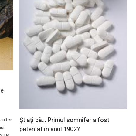
de
Ştiaţi că… Primul somnifer a fost
ocuitor
nui
patentat în anul 1902?
stria