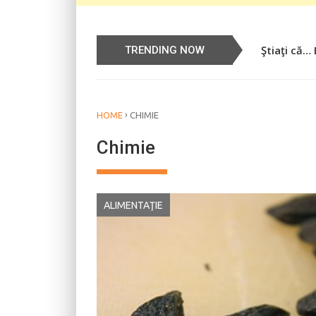
Ştiaţi că…
Știați că…
TRENDING NOW
›
HOME
CHIMIE
Chimie
ALIMENTAŢIE