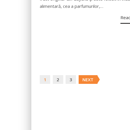
alimentară, cea a parfumurilor,…
Rea
Posts
1
2
3
NEXT
navigation