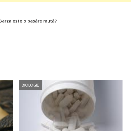
 Barza este o pasăre mută?
 Roşiile îsi păstrează substanţele benefice organismului uman
BIOLOGIE