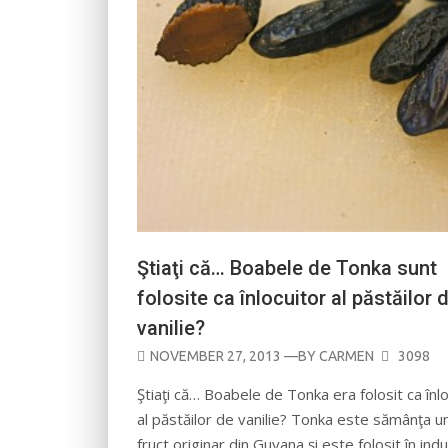
Ştiaţi că… Boabele de Tonka sunt
folosite ca înlocuitor al păstăilor 
vanilie?
POSTED
NOVEMBER 27, 2013
—BY
CARMEN
3098
ON
Ştiaţi că… Boabele de Tonka era folosit ca înl
al păstăilor de vanilie? Tonka este sămânţa u
fruct originar din Guyana şi este folosit în indu