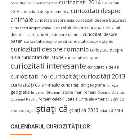
curiozitati 2014
curiozitati
recordurilor
Cinematografie
curiozitati despre
curiozitati despre america
2015
animale
curiozitati despre asia
curiozitati despre bucuresti
curiozitati despre europa
curiozitati
curiozitati despre china
curiozitati despre
despre lacuri
curiozitati despre oameni
pasari
curiozitati despre pesti
curiozitati despre plante
curiozitati despre romania
curiozitati despre
curiozitati din istorie
rusia
curiozitati din sport
curiozitati interesante
curiozitatile de azi
curiozităţi
curiozităţi 2013
curiozitati noi
curiozităţi cu animale
curiozităţi din geografie
Europa
geografie
istorie
mari romani
Imperiul Otoman
Oceanul Atlantic
stiai ca
români celebri
Statele Unite ale Americii
Oceanul Pacific
ştiaţi că
ştiaţi că 2013
zoologie
ştiaţi că 2014
zoo
CALENDARUL CURIOZITĂŢILOR