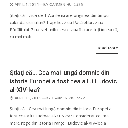
POSTED
APRIL 1, 2014
—BY
CARMEN
2586
ON
Ştiaţi că… Ziua de 1 Aprilie îşi are originea din timpul
calendarului iulian? 1 aprilie, Ziua Păcălelilor, Ziua
Păcălitului, Ziua Nebunilor este ziua în care toţi încearcă,
cu mai mult…
Read More
Ştiaţi că… Cea mai lungă domnie din
istoria Europei a fost cea a lui Ludovic
al-XIV-lea?
POSTED
APRIL 13, 2013
—BY
CARMEN
2672
ON
Ştiaţi că… Cea mai lungă domnie din istoria Europei a
fost cea a lui Ludovic al-XIV-lea? Considerat cel mai
mare rege din istoria Franţei, Ludovic al-XIV-lea a