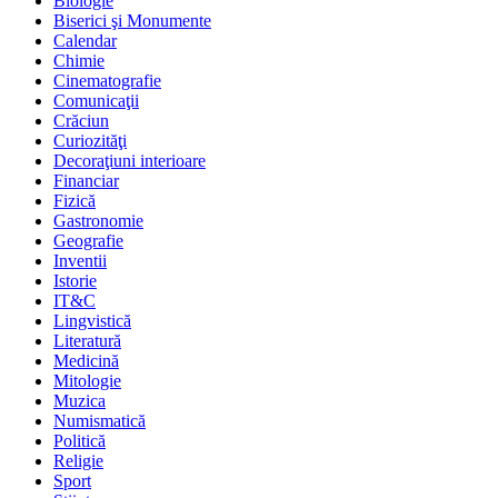
Biologie
Biserici şi Monumente
Calendar
Chimie
Cinematografie
Comunicaţii
Crăciun
Curiozităţi
Decoraţiuni interioare
Financiar
Fizică
Gastronomie
Geografie
Inventii
Istorie
IT&C
Lingvistică
Literatură
Medicină
Mitologie
Muzica
Numismatică
Politică
Religie
Sport