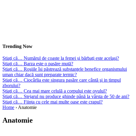
Trending Now
Ştiaţi că… Numărul de coaste la femei şi bărbaţi este acelaşi?
Ştiaţi că… Barza este o pasăre mută?
Știați că… Roşiile îsi păstrează substanţele benefice organismului
uman chiar dacă sunt preparate termic?
Ştiaţi că… Ciocârlia este singura pasăre care cântă şi in timpul
zborului?
Știaţi că… Cea mai mare celulă a corpului este ovulul?
Ştiaţi că… Stejarul nu produce ghinde până la vârsta de 50 de ani?
Ştiaţi că… Fiinţa cu cele mai multe oase este crapul?
Home
›
Anatomie
Anatomie