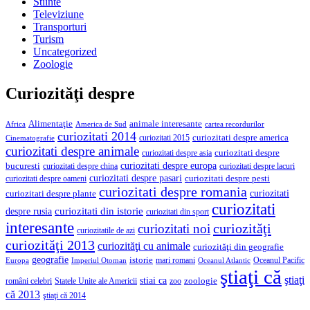
Stiinte
Televiziune
Transporturi
Turism
Uncategorized
Zoologie
Curiozităţi despre
Alimentaţie
animale interesante
America de Sud
Africa
cartea recordurilor
curiozitati 2014
curiozitati despre america
curiozitati 2015
Cinematografie
curiozitati despre animale
curiozitati despre asia
curiozitati despre
curiozitati despre europa
bucuresti
curiozitati despre lacuri
curiozitati despre china
curiozitati despre pasari
curiozitati despre pesti
curiozitati despre oameni
curiozitati despre romania
curiozitati
curiozitati despre plante
curiozitati
curiozitati din istorie
despre rusia
curiozitati din sport
interesante
curiozităţi
curiozitati noi
curiozitatile de azi
curiozităţi 2013
curiozităţi cu animale
curiozităţi din geografie
geografie
istorie
mari romani
Imperiul Otoman
Oceanul Pacific
Europa
Oceanul Atlantic
ştiaţi că
ştiaţi
stiai ca
români celebri
Statele Unite ale Americii
zoologie
zoo
că 2013
ştiaţi că 2014