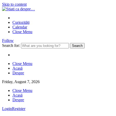
Skip to content
Curiozităţi
Calendar
Close Menu
Follow
Search for:
Close Menu
Acasă
Despre
Friday, August 7, 2026
Close Menu
Acasă
Despre
Login
Register