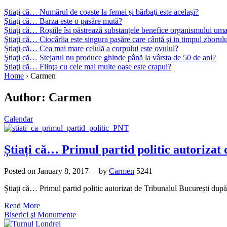
Ştiaţi că… Numărul de coaste la femei şi bărbaţi este acelaşi?
Ştiaţi că… Barza este o pasăre mută?
Știați că… Roşiile îsi păstrează substanţele benefice organismului uma
Ştiaţi că… Ciocârlia este singura pasăre care cântă şi in timpul zborul
Știaţi că… Cea mai mare celulă a corpului este ovulul?
Ştiaţi că… Stejarul nu produce ghinde până la vârsta de 50 de ani?
Ştiaţi că… Fiinţa cu cele mai multe oase este crapul?
Home
›
Carmen
Author:
Carmen
Calendar
Știați că… Primul partid politic autoriza
Posted on
January 8, 2017
—by
Carmen
5241
Știați că… Primul partid politic autorizat de Tribunalul București du
Read More
Biserici şi Monumente