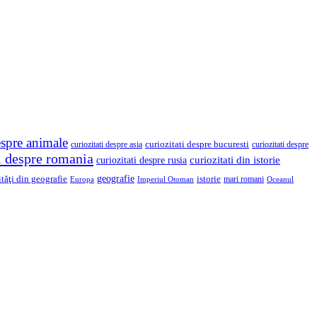
espre animale
curiozitati despre asia
curiozitati despre bucuresti
curiozitati despre
ti despre romania
curiozitati din istorie
curiozitati despre rusia
geografie
ităţi din geografie
istorie
mari romani
Imperiul Otoman
Europa
Oceanul