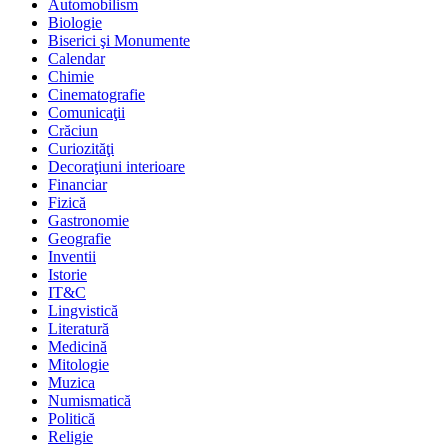
Automobilism
Biologie
Biserici şi Monumente
Calendar
Chimie
Cinematografie
Comunicaţii
Crăciun
Curiozităţi
Decoraţiuni interioare
Financiar
Fizică
Gastronomie
Geografie
Inventii
Istorie
IT&C
Lingvistică
Literatură
Medicină
Mitologie
Muzica
Numismatică
Politică
Religie