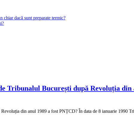
n chiar dacă sunt preparate termic?
ui?
t de Tribunalul București după Revoluția di
pă Revoluția din anul 1989 a fost PNȚCD? În data de 8 ianuarie 1990 Tr