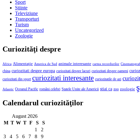
Sport
Stiinte
Televiziune
Transporturi
Turism
Uncategorized
Zoologie
Curiozităţi despre
Alimentaţie
animale interesante
America de Sud
Africa
cartea recordurilor
Cinematograf
curioz
curiozitati despre europa
curiozitati despre lacuri
curiozitati despre oameni
china
curiozitati interesante
curiozit
curiozitatile de azi
curiozitati din sport
ş
stiai ca
români celebri
Statele Unite ale Americii
zoologie
Oceanul Pacific
zoo
Atlantic
Calendarul curiozităţilor
August 2026
M
T
W
T
F
S
S
1
2
3
4
5
6
7
8
9