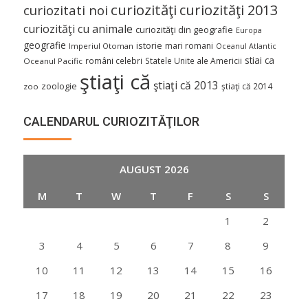
curiozităţi
curiozităţi 2013
curiozitati noi
curiozităţi cu animale
curiozităţi din geografie
Europa
geografie
istorie
mari romani
Imperiul Otoman
Oceanul Atlantic
stiai ca
români celebri
Statele Unite ale Americii
Oceanul Pacific
ştiaţi că
ştiaţi că 2013
zoologie
ştiaţi că 2014
zoo
CALENDARUL CURIOZITĂŢILOR
AUGUST 2026
M
T
W
T
F
S
S
1
2
3
4
5
6
7
8
9
10
11
12
13
14
15
16
17
18
19
20
21
22
23