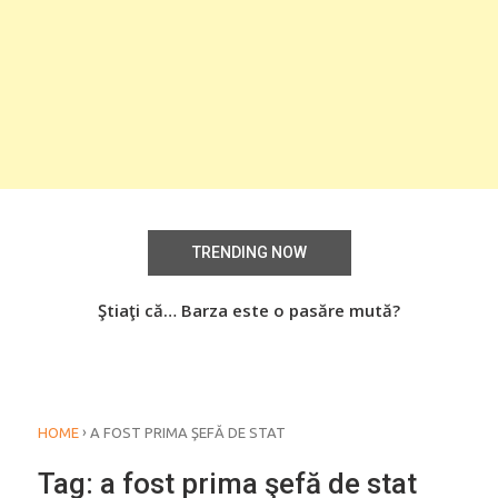
TRENDING NOW
aţi
Ştiaţi că… Barza este o pasăre mută?
Știa
o
›
HOME
A FOST PRIMA ŞEFĂ DE STAT
Tag:
a fost prima şefă de stat