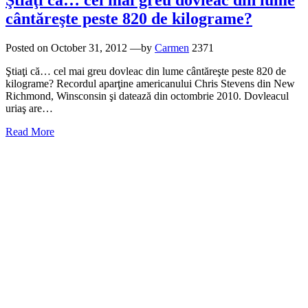
Ştiaţi că… cel mai greu dovleac din lume
cântăreşte peste 820 de kilograme?
Posted on
October 31, 2012
—by
Carmen
2371
Ştiaţi că… cel mai greu dovleac din lume cântăreşte peste 820 de
kilograme? Recordul aparţine americanului Chris Stevens din New
Richmond, Winsconsin şi datează din octombrie 2010. Dovleacul
uriaş are…
Read More