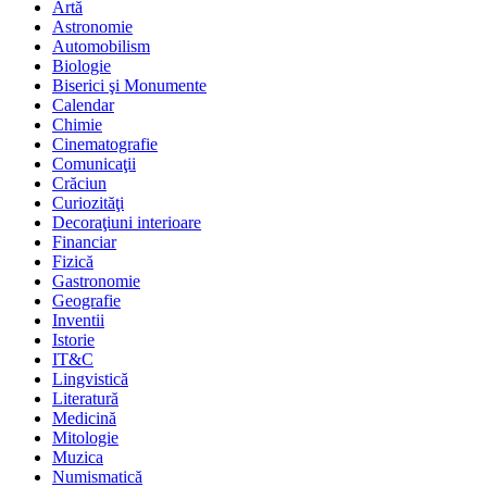
Artă
Astronomie
Automobilism
Biologie
Biserici şi Monumente
Calendar
Chimie
Cinematografie
Comunicaţii
Crăciun
Curiozităţi
Decoraţiuni interioare
Financiar
Fizică
Gastronomie
Geografie
Inventii
Istorie
IT&C
Lingvistică
Literatură
Medicină
Mitologie
Muzica
Numismatică