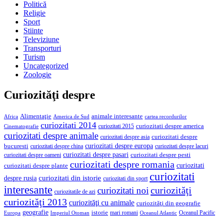
Politică
Religie
Sport
Stiinte
Televiziune
Transporturi
Turism
Uncategorized
Zoologie
Curiozităţi despre
Alimentaţie
animale interesante
America de Sud
Africa
cartea recordurilor
curiozitati 2014
curiozitati despre america
curiozitati 2015
Cinematografie
curiozitati despre animale
curiozitati despre asia
curiozitati despre
curiozitati despre europa
bucuresti
curiozitati despre lacuri
curiozitati despre china
curiozitati despre pasari
curiozitati despre pesti
curiozitati despre oameni
curiozitati despre romania
curiozitati
curiozitati despre plante
curiozitati
curiozitati din istorie
despre rusia
curiozitati din sport
interesante
curiozităţi
curiozitati noi
curiozitatile de azi
curiozităţi 2013
curiozităţi cu animale
curiozităţi din geografie
geografie
istorie
mari romani
Imperiul Otoman
Oceanul Pacific
Europa
Oceanul Atlantic