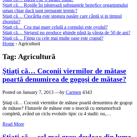
Știați că… Roşiile îsi păstrează substanţele benefice organismului
uman chiar dacă sunt preparate termic?
Ştiaţi că… Ciocârlia este singura pasăre care cântă şi in timpul
zborului?
Știaţi că… Cea mai mare celulă a corpului este ovulul?
Ştiaţi că… Stejarul nu produce ghinde până la vârsta de 50 de ani?
Ştiaţi că… Fiinţa cu cele mai multe oase este crapul?
Home
›
Agricultură
Tag:
Agricultură
Ştiaţi că… Coconii viermilor de mătase
poartă denumirea de gogoşi de mătase?
Posted on
January 7, 2013
—by
Carmen
4343
Ştiaţi că… Coconii viermilor de mătase poartă denumirea de gogoşi
de mătase? Fluturele de mătase este o insectă cu metamorfoză
completă, având un ciclu evolutiv tipic cu 4 stadii: ou,…
Read More