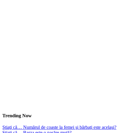
Trending Now
Ştiaţi că… Numărul de coaste la femei şi bărbaţi este acelaşi?
Ştiaţi că… Barza este o pasăre mută?