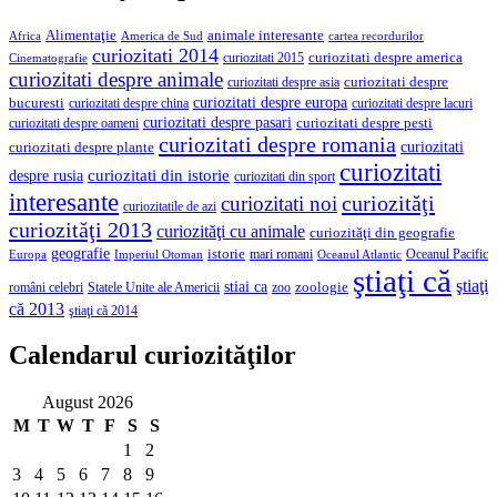
Alimentaţie
animale interesante
America de Sud
Africa
cartea recordurilor
curiozitati 2014
curiozitati despre america
curiozitati 2015
Cinematografie
curiozitati despre animale
curiozitati despre asia
curiozitati despre
curiozitati despre europa
bucuresti
curiozitati despre lacuri
curiozitati despre china
curiozitati despre pasari
curiozitati despre pesti
curiozitati despre oameni
curiozitati despre romania
curiozitati
curiozitati despre plante
curiozitati
curiozitati din istorie
despre rusia
curiozitati din sport
interesante
curiozităţi
curiozitati noi
curiozitatile de azi
curiozităţi 2013
curiozităţi cu animale
curiozităţi din geografie
geografie
istorie
mari romani
Imperiul Otoman
Oceanul Pacific
Europa
Oceanul Atlantic
ştiaţi că
ştiaţi
stiai ca
români celebri
Statele Unite ale Americii
zoologie
zoo
că 2013
ştiaţi că 2014
Calendarul curiozităţilor
August 2026
M
T
W
T
F
S
S
1
2
3
4
5
6
7
8
9