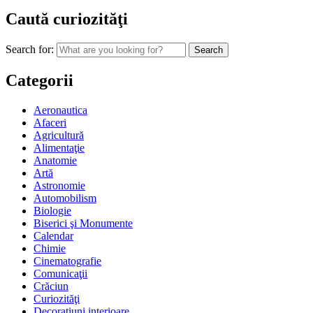
Caută curiozităţi
Search for:
Categorii
Aeronautica
Afaceri
Agricultură
Alimentaţie
Anatomie
Artă
Astronomie
Automobilism
Biologie
Biserici şi Monumente
Calendar
Chimie
Cinematografie
Comunicaţii
Crăciun
Curiozităţi
Decoraţiuni interioare