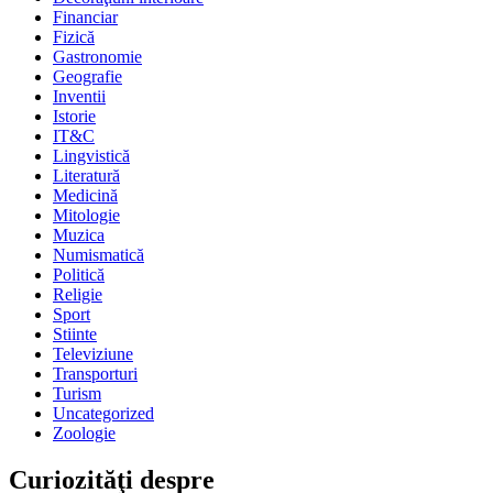
Financiar
Fizică
Gastronomie
Geografie
Inventii
Istorie
IT&C
Lingvistică
Literatură
Medicină
Mitologie
Muzica
Numismatică
Politică
Religie
Sport
Stiinte
Televiziune
Transporturi
Turism
Uncategorized
Zoologie
Curiozităţi despre