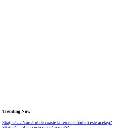
Trending Now
Ştiaţi că… Numărul de coaste la femei şi bărbaţi este acelaşi?
Ştiaţi că… Barza este o pasăre mută?