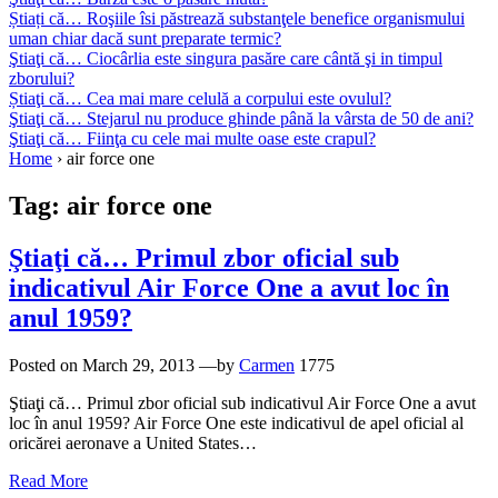
Știați că… Roşiile îsi păstrează substanţele benefice organismului
uman chiar dacă sunt preparate termic?
Ştiaţi că… Ciocârlia este singura pasăre care cântă şi in timpul
zborului?
Știaţi că… Cea mai mare celulă a corpului este ovulul?
Ştiaţi că… Stejarul nu produce ghinde până la vârsta de 50 de ani?
Ştiaţi că… Fiinţa cu cele mai multe oase este crapul?
Home
›
air force one
Tag:
air force one
Ştiaţi că… Primul zbor oficial sub
indicativul Air Force One a avut loc în
anul 1959?
Posted on
March 29, 2013
—by
Carmen
1775
Ştiaţi că… Primul zbor oficial sub indicativul Air Force One a avut
loc în anul 1959? Air Force One este indicativul de apel oficial al
oricărei aeronave a United States…
Read More