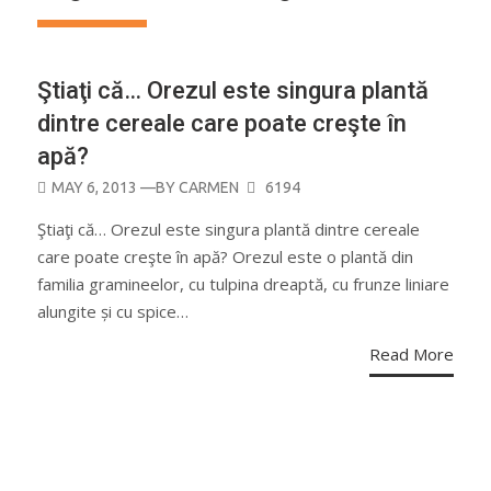
Ştiaţi că… Orezul este singura plantă
dintre cereale care poate creşte în
apă?
POSTED
MAY 6, 2013
—BY
CARMEN
6194
ON
Ştiaţi că… Orezul este singura plantă dintre cereale
care poate creşte în apă? Orezul este o plantă din
familia gramineelor, cu tulpina dreaptă, cu frunze liniare
alungite și cu spice…
Read More