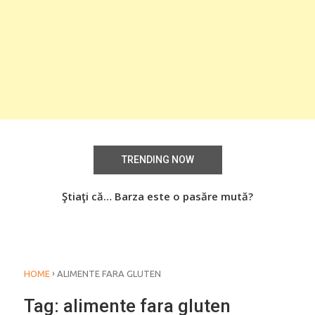
TRENDING NOW
aţi
Ştiaţi că… Barza este o pasăre mută?
Știa
o
›
HOME
ALIMENTE FARA GLUTEN
Tag:
alimente fara gluten