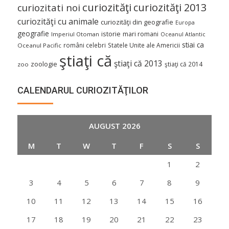
curiozităţi
curiozităţi 2013
curiozitati noi
curiozităţi cu animale
curiozităţi din geografie
Europa
geografie
istorie
mari romani
Imperiul Otoman
Oceanul Atlantic
stiai ca
români celebri
Statele Unite ale Americii
Oceanul Pacific
ştiaţi că
ştiaţi că 2013
zoologie
ştiaţi că 2014
zoo
CALENDARUL CURIOZITĂŢILOR
AUGUST 2026
M
T
W
T
F
S
S
1
2
3
4
5
6
7
8
9
10
11
12
13
14
15
16
17
18
19
20
21
22
23