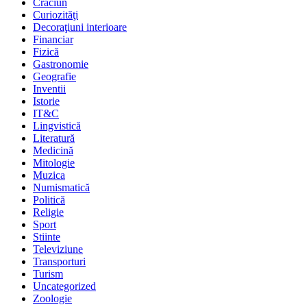
Crăciun
Curiozităţi
Decoraţiuni interioare
Financiar
Fizică
Gastronomie
Geografie
Inventii
Istorie
IT&C
Lingvistică
Literatură
Medicină
Mitologie
Muzica
Numismatică
Politică
Religie
Sport
Stiinte
Televiziune
Transporturi
Turism
Uncategorized
Zoologie