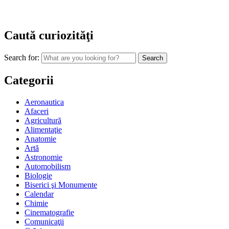
Caută curiozităţi
Search for:
Categorii
Aeronautica
Afaceri
Agricultură
Alimentaţie
Anatomie
Artă
Astronomie
Automobilism
Biologie
Biserici şi Monumente
Calendar
Chimie
Cinematografie
Comunicaţii