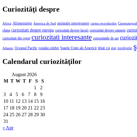
Curiozităţi despre
Alimentaţie
animale interesante
America de Sud
Africa
cartea recordurilor
Cinematograf
curioz
curiozitati despre europa
curiozitati despre lacuri
curiozitati despre oameni
china
curiozitati interesante
curiozit
curiozitatile de azi
curiozitati din sport
ş
stiai ca
români celebri
Statele Unite ale Americii
zoologie
Oceanul Pacific
zoo
Atlantic
Calendarul curiozităţilor
August 2026
M
T
W
T
F
S
S
1
2
3
4
5
6
7
8
9
10
11
12
13
14
15
16
17
18
19
20
21
22
23
24
25
26
27
28
29
30
31
« Apr