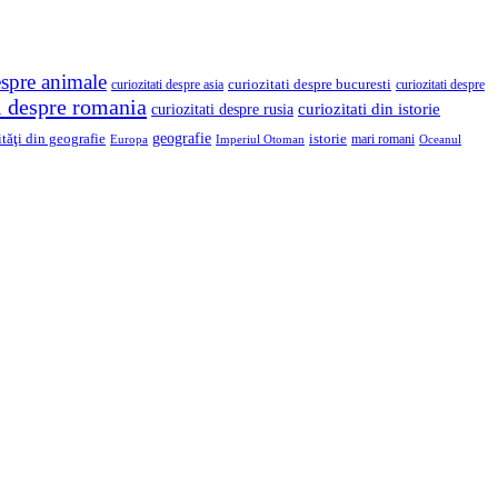
espre animale
curiozitati despre asia
curiozitati despre bucuresti
curiozitati despre
ti despre romania
curiozitati din istorie
curiozitati despre rusia
geografie
ităţi din geografie
istorie
mari romani
Imperiul Otoman
Europa
Oceanul