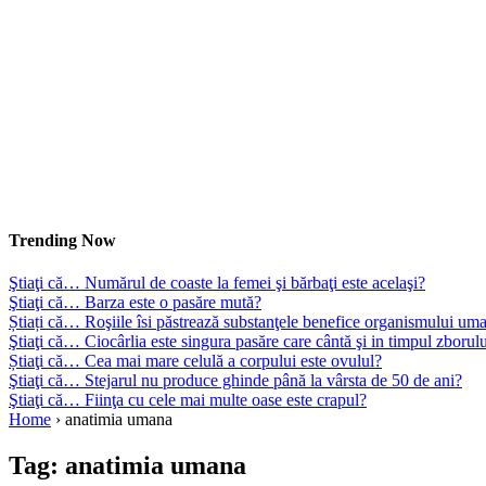
Trending Now
Ştiaţi că… Numărul de coaste la femei şi bărbaţi este acelaşi?
Ştiaţi că… Barza este o pasăre mută?
Știați că… Roşiile îsi păstrează substanţele benefice organismului uma
Ştiaţi că… Ciocârlia este singura pasăre care cântă şi in timpul zborul
Știaţi că… Cea mai mare celulă a corpului este ovulul?
Ştiaţi că… Stejarul nu produce ghinde până la vârsta de 50 de ani?
Ştiaţi că… Fiinţa cu cele mai multe oase este crapul?
Home
›
anatimia umana
Tag:
anatimia umana