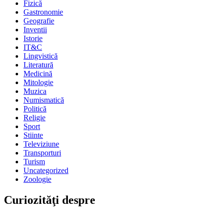
Fizică
Gastronomie
Geografie
Inventii
Istorie
IT&C
Lingvistică
Literatură
Medicină
Mitologie
Muzica
Numismatică
Politică
Religie
Sport
Stiinte
Televiziune
Transporturi
Turism
Uncategorized
Zoologie
Curiozităţi despre