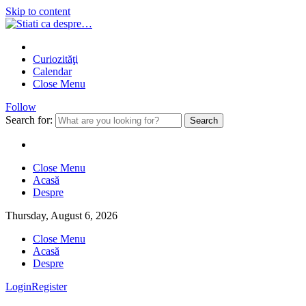
Skip to content
Curiozităţi
Calendar
Close Menu
Follow
Search for:
Close Menu
Acasă
Despre
Thursday, August 6, 2026
Close Menu
Acasă
Despre
Login
Register