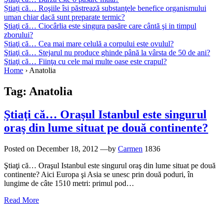
Știați că… Roşiile îsi păstrează substanţele benefice organismului
uman chiar dacă sunt preparate termic?
Ştiaţi că… Ciocârlia este singura pasăre care cântă şi in timpul
zborului?
Știaţi că… Cea mai mare celulă a corpului este ovulul?
Ştiaţi că… Stejarul nu produce ghinde până la vârsta de 50 de ani?
Ştiaţi că… Fiinţa cu cele mai multe oase este crapul?
Home
›
Anatolia
Tag:
Anatolia
Ştiaţi că… Oraşul Istanbul este singurul
oraş din lume situat pe două continente?
Posted on
December 18, 2012
—by
Carmen
1836
Ştiaţi că… Oraşul Istanbul este singurul oraş din lume situat pe două
continente? Aici Europa şi Asia se unesc prin două poduri, în
lungime de câte 1510 metri: primul pod…
Read More