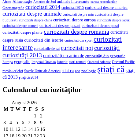
Alimentaţie
animale interesante
America de Sud
Africa
cartea recordurilor
curiozitati 2014
curiozitati despre america
curiozitati 2015
Cinematografie
curiozitati despre animale
curiozitati despre asia
curiozitati despre
curiozitati despre europa
bucuresti
curiozitati despre lacuri
curiozitati despre china
curiozitati despre pasari
curiozitati despre pesti
curiozitati despre oameni
curiozitati despre romania
curiozitati
curiozitati despre plante
curiozitati
curiozitati din istorie
despre rusia
curiozitati din sport
interesante
curiozităţi
curiozitati noi
curiozitatile de azi
curiozităţi 2013
curiozităţi cu animale
curiozităţi din geografie
geografie
istorie
mari romani
Imperiul Otoman
Oceanul Pacific
Europa
Oceanul Atlantic
ştiaţi că
ştiaţi
stiai ca
români celebri
Statele Unite ale Americii
zoologie
zoo
că 2013
ştiaţi că 2014
Calendarul curiozităţilor
August 2026
M
T
W
T
F
S
S
1
2
3
4
5
6
7
8
9
10
11
12
13
14
15
16
17
18
19
20
21
22
23