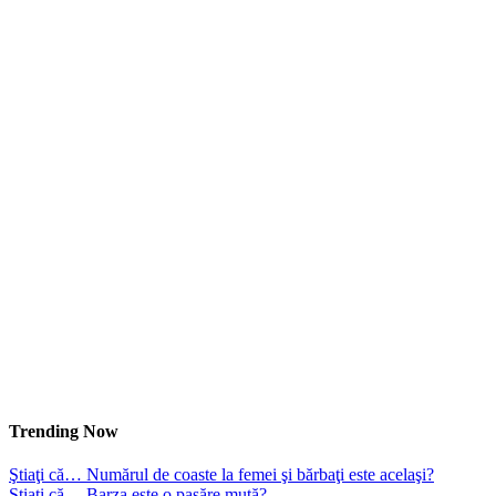
Trending Now
Ştiaţi că… Numărul de coaste la femei şi bărbaţi este acelaşi?
Ştiaţi că… Barza este o pasăre mută?