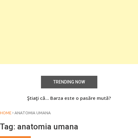
TRENDING NOW
te
Ştiaţi că… Barza este o pasăre mută?
o
›
HOME
ANATOMIA UMANA
Tag:
anatomia umana