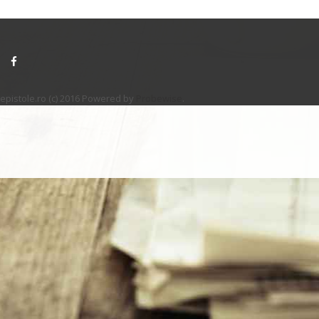
epistole.ro (c) 2016 Powered by
Probewise
.