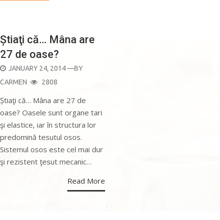
ANATOMIE
Știaţi că… Mâna are
27 de oase?
POSTED
JANUARY 24, 2014
—BY
ON
CARMEN
2808
Știaţi că… Mâna are 27 de
oase? Oasele sunt organe tari
şi elastice, iar în structura lor
predomină tesutul osos.
Sistemul osos este cel mai dur
şi rezistent ţesut mecanic…
Read More