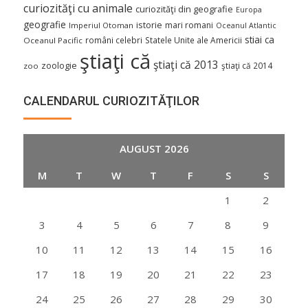
curiozităţi cu animale
curiozităţi din geografie
Europa
geografie
istorie
mari romani
Imperiul Otoman
Oceanul Atlantic
stiai ca
români celebri
Statele Unite ale Americii
Oceanul Pacific
ştiaţi că
ştiaţi că 2013
zoologie
ştiaţi că 2014
zoo
CALENDARUL CURIOZITĂŢILOR
AUGUST 2026
M
T
W
T
F
S
S
1
2
3
4
5
6
7
8
9
10
11
12
13
14
15
16
17
18
19
20
21
22
23
24
25
26
27
28
29
30