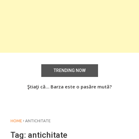
TRENDING NOW
aţi
Ştiaţi că… Barza este o pasăre mută?
Știa
o
›
HOME
ANTICHITATE
Tag:
antichitate