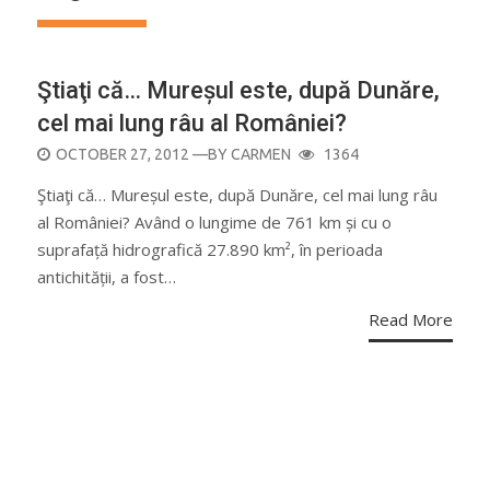
Ştiaţi că… Mureșul este, după Dunăre,
cel mai lung râu al României?
POSTED
OCTOBER 27, 2012
—BY
CARMEN
1364
ON
Ştiaţi că… Mureșul este, după Dunăre, cel mai lung râu
al României? Având o lungime de 761 km și cu o
suprafață hidrografică 27.890 km², în perioada
antichității, a fost…
Read More