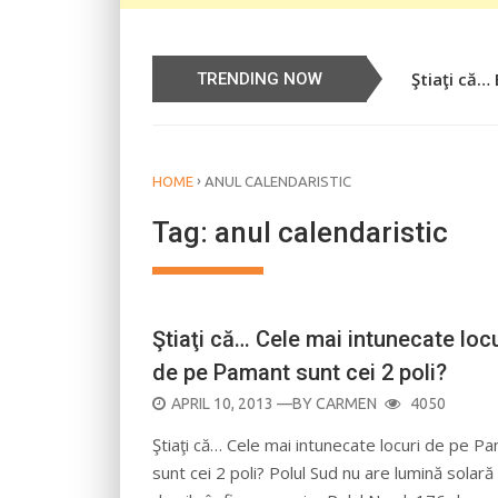
Ştiaţi că…
Știați că…
TRENDING NOW
›
HOME
ANUL CALENDARISTIC
Tag:
anul calendaristic
Ştiaţi că… Cele mai intunecate locu
de pe Pamant sunt cei 2 poli?
POSTED
APRIL 10, 2013
—BY
CARMEN
4050
ON
Ştiaţi că… Cele mai intunecate locuri de pe P
sunt cei 2 poli? Polul Sud nu are lumină solar