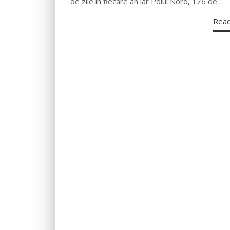
de zile în fiecare an iar Polul Nord, 176 de…
Rea