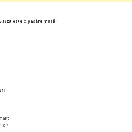
 Barza este o pasăre mută?
 Roşiile îsi păstrează substanţele benefice organismului uman
ri
amant
ă 182