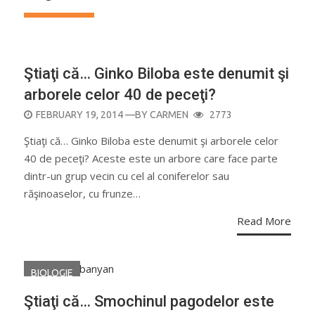
AGRICULTURĂ
Ştiaţi că… Ginko Biloba este denumit şi
arborele celor 40 de peceţi?
POSTED
FEBRUARY 19, 2014
—BY
CARMEN
2773
ON
Ştiaţi că… Ginko Biloba este denumit şi arborele celor
40 de peceţi? Aceste este un arbore care face parte
dintr-un grup vecin cu cel al coniferelor sau
răşinoaselor, cu frunze…
Read More
BIOLOGIE
Ştiaţi că… Smochinul pagodelor este