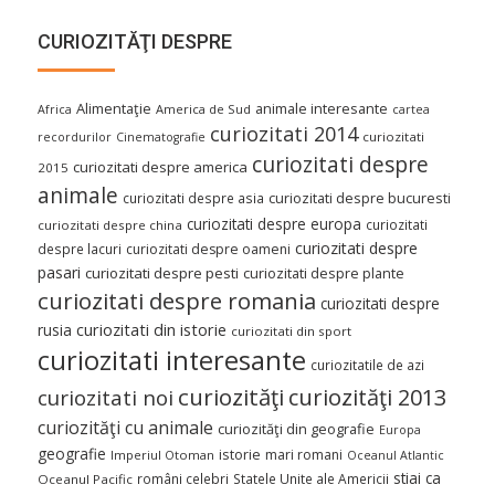
CURIOZITĂŢI DESPRE
Alimentaţie
animale interesante
America de Sud
Africa
cartea
curiozitati 2014
curiozitati
recordurilor
Cinematografie
curiozitati despre
curiozitati despre america
2015
animale
curiozitati despre asia
curiozitati despre bucuresti
curiozitati despre europa
curiozitati
curiozitati despre china
curiozitati despre
despre lacuri
curiozitati despre oameni
pasari
curiozitati despre pesti
curiozitati despre plante
curiozitati despre romania
curiozitati despre
curiozitati din istorie
rusia
curiozitati din sport
curiozitati interesante
curiozitatile de azi
curiozităţi
curiozităţi 2013
curiozitati noi
curiozităţi cu animale
curiozităţi din geografie
Europa
geografie
istorie
mari romani
Imperiul Otoman
Oceanul Atlantic
stiai ca
români celebri
Statele Unite ale Americii
Oceanul Pacific