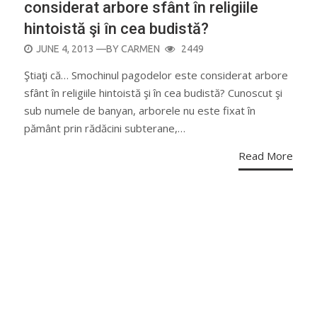
considerat arbore sfânt în religiile
hintoistă şi în cea budistă?
POSTED
JUNE 4, 2013
—BY
CARMEN
2449
ON
Ştiaţi că… Smochinul pagodelor este considerat arbore
sfânt în religiile hintoistă şi în cea budistă? Cunoscut şi
sub numele de banyan, arborele nu este fixat în
pământ prin rădăcini subterane,…
Read More