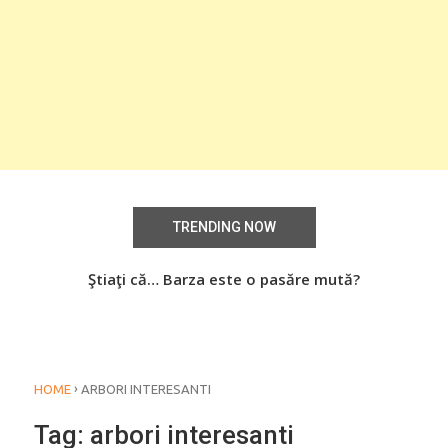
TRENDING NOW
aţi
Ştiaţi că… Barza este o pasăre mută?
Știa
o
›
HOME
ARBORI INTERESANTI
Tag:
arbori interesanti