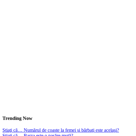
Trending Now
Ştiaţi că… Numărul de coaste la femei şi bărbaţi este acelaşi?
Ştiaţi că… Barza este o pasăre mută?