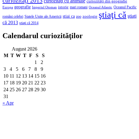
curiozităţi 2013
curiozităţi cu animale
curiozităţi din geografie
geografie
istorie
mari romani
Imperiul Otoman
Oceanul Pacific
Europa
Oceanul Atlantic
ştiaţi că
ştiaţi
stiai ca
români celebri
Statele Unite ale Americii
zoologie
zoo
că 2013
ştiaţi că 2014
Calendarul curiozităţilor
August 2026
M
T
W
T
F
S
S
1
2
3
4
5
6
7
8
9
10
11
12
13
14
15
16
17
18
19
20
21
22
23
24
25
26
27
28
29
30
31
« Apr