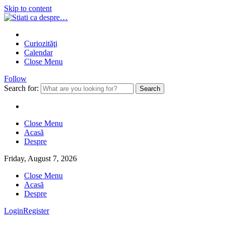
Skip to content
Curiozităţi
Calendar
Close Menu
Follow
Search for:
Close Menu
Acasă
Despre
Friday, August 7, 2026
Close Menu
Acasă
Despre
Login
Register