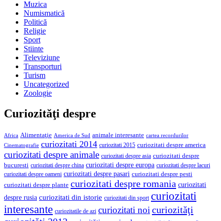
Muzica
Numismatică
Politică
Religie
Sport
Stiinte
Televiziune
Transporturi
Turism
Uncategorized
Zoologie
Curiozităţi despre
Alimentaţie
animale interesante
America de Sud
Africa
cartea recordurilor
curiozitati 2014
curiozitati despre america
curiozitati 2015
Cinematografie
curiozitati despre animale
curiozitati despre asia
curiozitati despre
curiozitati despre europa
bucuresti
curiozitati despre lacuri
curiozitati despre china
curiozitati despre pasari
curiozitati despre pesti
curiozitati despre oameni
curiozitati despre romania
curiozitati
curiozitati despre plante
curiozitati
curiozitati din istorie
despre rusia
curiozitati din sport
interesante
curiozităţi
curiozitati noi
curiozitatile de azi