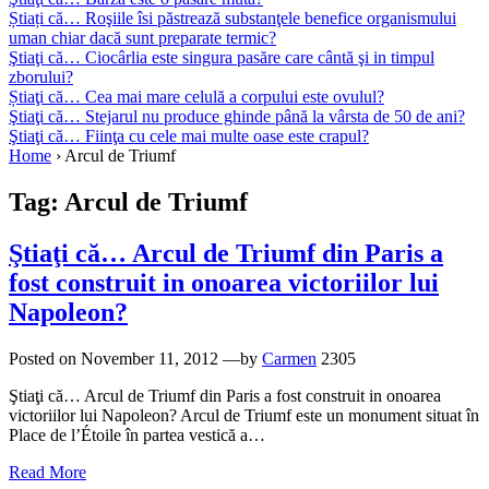
Știați că… Roşiile îsi păstrează substanţele benefice organismului
uman chiar dacă sunt preparate termic?
Ştiaţi că… Ciocârlia este singura pasăre care cântă şi in timpul
zborului?
Știaţi că… Cea mai mare celulă a corpului este ovulul?
Ştiaţi că… Stejarul nu produce ghinde până la vârsta de 50 de ani?
Ştiaţi că… Fiinţa cu cele mai multe oase este crapul?
Home
›
Arcul de Triumf
Tag:
Arcul de Triumf
Ştiaţi că… Arcul de Triumf din Paris a
fost construit in onoarea victoriilor lui
Napoleon?
Posted on
November 11, 2012
—by
Carmen
2305
Ştiaţi că… Arcul de Triumf din Paris a fost construit in onoarea
victoriilor lui Napoleon? Arcul de Triumf este un monument situat în
Place de l’Étoile în partea vestică a…
Read More