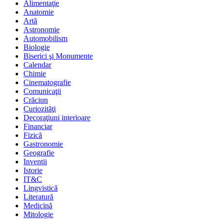
Alimentaţie
Anatomie
Artă
Astronomie
Automobilism
Biologie
Biserici şi Monumente
Calendar
Chimie
Cinematografie
Comunicaţii
Crăciun
Curiozităţi
Decoraţiuni interioare
Financiar
Fizică
Gastronomie
Geografie
Inventii
Istorie
IT&C
Lingvistică
Literatură
Medicină
Mitologie