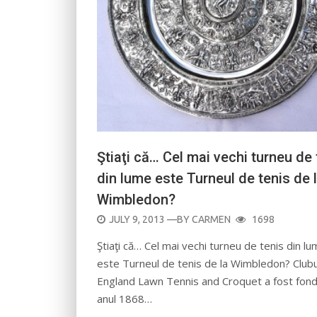
Ştiaţi că… Cel mai vechi turneu de 
din lume este Turneul de tenis de 
Wimbledon?
POSTED
JULY 9, 2013
—BY
CARMEN
1698
ON
Ştiaţi că… Cel mai vechi turneu de tenis din l
este Turneul de tenis de la Wimbledon? Clubul
England Lawn Tennis and Croquet a fost fond
anul 1868…