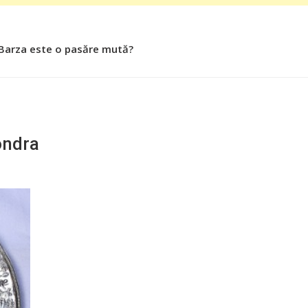
 Barza este o pasăre mută?
ondra