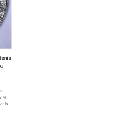
tenis
la
ume
 All
at în