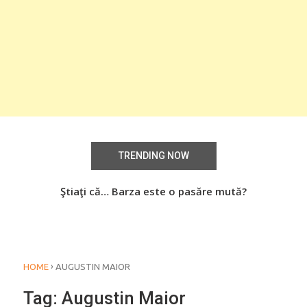
TRENDING NOW
Știați că… Roşiile îsi păstrează substanţele benefice
Ştiaţi că… Barza este o pasăre mută?
Şti
organismului uman chiar dacă sunt preparate
termic?
›
HOME
AUGUSTIN MAIOR
Tag:
Augustin Maior