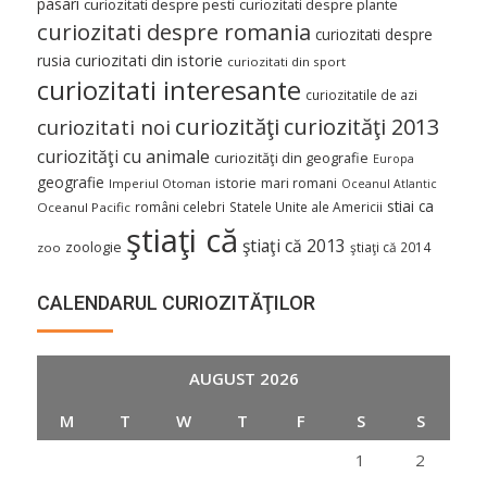
pasari
curiozitati despre pesti
curiozitati despre plante
curiozitati despre romania
curiozitati despre
curiozitati din istorie
rusia
curiozitati din sport
curiozitati interesante
curiozitatile de azi
curiozităţi
curiozităţi 2013
curiozitati noi
curiozităţi cu animale
curiozităţi din geografie
Europa
geografie
istorie
mari romani
Imperiul Otoman
Oceanul Atlantic
stiai ca
români celebri
Statele Unite ale Americii
Oceanul Pacific
ştiaţi că
ştiaţi că 2013
zoologie
ştiaţi că 2014
zoo
CALENDARUL CURIOZITĂŢILOR
AUGUST 2026
M
T
W
T
F
S
S
1
2