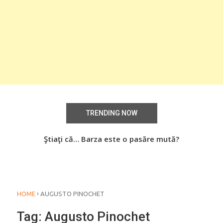
TRENDING NOW
aţi
Ştiaţi că… Barza este o pasăre mută?
Știa
o
›
HOME
AUGUSTO PINOCHET
Tag:
Augusto Pinochet