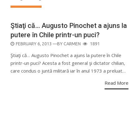
Ştiaţi că… Augusto Pinochet a ajuns la
putere în Chile printr-un puci?
POSTED
FEBRUARY 6, 2013
—BY
CARMEN
1891
ON
Ştiaţi că… Augusto Pinochet a ajuns la putere în Chile
printr-un puci? Acesta a fost general şi dictator chilian,
care condus o juntă militară iar în anul 1973 a preluat…
Read More