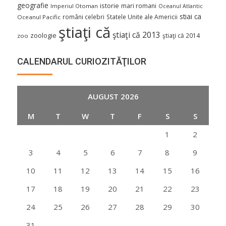
geografie
istorie
mari romani
Imperiul Otoman
Oceanul Atlantic
stiai ca
români celebri
Statele Unite ale Americii
Oceanul Pacific
ştiaţi că
ştiaţi că 2013
zoologie
ştiaţi că 2014
zoo
CALENDARUL CURIOZITĂŢILOR
AUGUST 2026
M
T
W
T
F
S
S
1
2
3
4
5
6
7
8
9
10
11
12
13
14
15
16
17
18
19
20
21
22
23
24
25
26
27
28
29
30
31