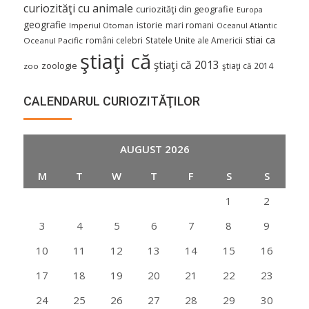
curiozităţi cu animale
curiozităţi din geografie
Europa
geografie
istorie
mari romani
Imperiul Otoman
Oceanul Atlantic
stiai ca
români celebri
Statele Unite ale Americii
Oceanul Pacific
ştiaţi că
ştiaţi că 2013
zoologie
ştiaţi că 2014
zoo
CALENDARUL CURIOZITĂŢILOR
AUGUST 2026
M
T
W
T
F
S
S
1
2
3
4
5
6
7
8
9
10
11
12
13
14
15
16
17
18
19
20
21
22
23
24
25
26
27
28
29
30