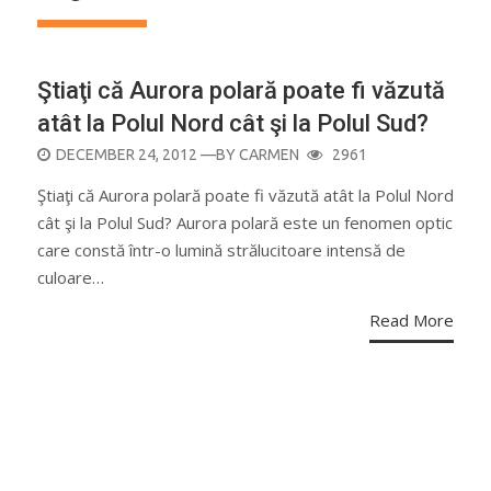
Ştiaţi că Aurora polară poate fi văzută
atât la Polul Nord cât şi la Polul Sud?
POSTED
DECEMBER 24, 2012
—BY
CARMEN
2961
ON
Ştiaţi că Aurora polară poate fi văzută atât la Polul Nord
cât şi la Polul Sud? Aurora polară este un fenomen optic
care constă într-o lumină strălucitoare intensă de
culoare…
Read More