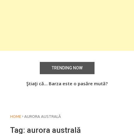
TRENDING NOW
aţi
Ştiaţi că… Barza este o pasăre mută?
Știa
o
›
HOME
AURORA AUSTRALĂ
Tag:
aurora australă