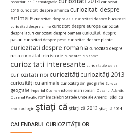
curiozitati 2014
curiozitati
recordurilor
Cinematografie
curiozitati despre
curiozitati despre america
2015
animale
curiozitati despre asia
curiozitati despre bucuresti
curiozitati despre europa
curiozitati
curiozitati despre china
curiozitati despre
despre lacuri
curiozitati despre oameni
pasari
curiozitati despre pesti
curiozitati despre plante
curiozitati despre romania
curiozitati despre
curiozitati din istorie
rusia
curiozitati din sport
curiozitati interesante
curiozitatile de azi
curiozităţi
curiozităţi 2013
curiozitati noi
curiozităţi cu animale
curiozităţi din geografie
Europa
geografie
istorie
mari romani
Imperiul Otoman
Oceanul Atlantic
stiai ca
români celebri
Statele Unite ale Americii
Oceanul Pacific
ştiaţi că
ştiaţi că 2013
zoologie
ştiaţi că 2014
zoo
CALENDARUL CURIOZITĂŢILOR