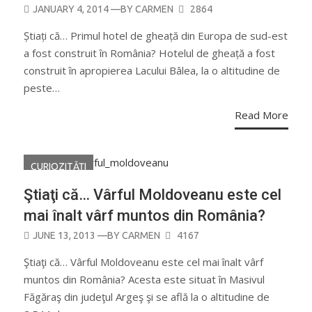
POSTED
JANUARY 4, 2014
—BY
CARMEN
2864
ON
Știați că… Primul hotel de gheață din Europa de sud-est
a fost construit în România? Hotelul de gheață a fost
construit în apropierea Lacului Bâlea, la o altitudine de
peste…
Read More
CURIOZITĂŢI
Ştiaţi că… Vârful Moldoveanu este cel
mai înalt vârf muntos din România?
POSTED
JUNE 13, 2013
—BY
CARMEN
4167
ON
Ştiaţi că… Vârful Moldoveanu este cel mai înalt vârf
muntos din România? Acesta este situat în Masivul
Făgăraş din judeţul Argeş şi se află la o altitudine de