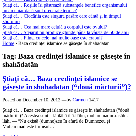
Știați că… Roşiile îsi păstrează substanţele benefice organismului
uman chiar dacă sunt preparate termic?
Ştiaţi că… Ciocârlia este singura pasăre care cântă şi in timpul
zborului?
Știaţi că… Cea mai mare celulă a corpului este ovulul?
Ştiaţi că… Stejarul nu produce ghinde până la vârsta de 50 de ani?
Ştiaţi că… Fiinţa cu cele mai multe oase este crapul?
Home
›
Baza credinţei islamice se găseşte în shahādatān
Tag:
Baza credinţei islamice se găseşte în
shahādatān
Ştiaţi că… Baza credinţei islamice se
găseşte în shahādatān (“două mărturii”)?
Posted on
December 10, 2012
—by
Carmen
1417
Ştiaţi că… Baza credinţei islamice se găseşte în shahādatān (“două
mărturii”)? Acestea sunt – lā ilāhā illā-llāhu; muhammadur-rasūlu-
llāhi — “Nu există (dumne)zeu în afară de Dumnezeu şi
Muhammad este trimisul…