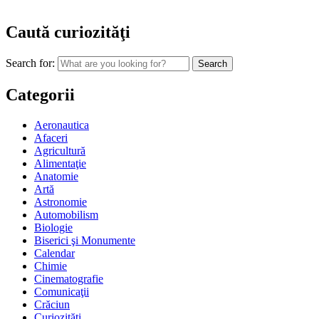
Caută curiozităţi
Search for:
Categorii
Aeronautica
Afaceri
Agricultură
Alimentaţie
Anatomie
Artă
Astronomie
Automobilism
Biologie
Biserici şi Monumente
Calendar
Chimie
Cinematografie
Comunicaţii
Crăciun
Curiozităţi