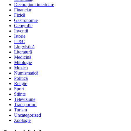
Decoraţiuni interioare
Financiar
Fizică
Gastronomie
Geografie
Inventii
Istorie
IT&C
Lingvistică
Literatură
Medicină
Mitologie
Muzica
Numismatică
Politică
Religie
Sport
Stiinte
Televiziune
Transporturi
Turism
Uncategorized
Zoologie