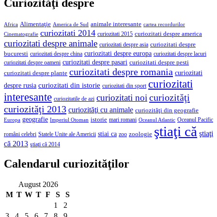
Curiozităţi despre
Alimentaţie
animale interesante
America de Sud
Africa
cartea recordurilor
curiozitati 2014
curiozitati despre america
curiozitati 2015
Cinematografie
curiozitati despre animale
curiozitati despre asia
curiozitati despre
curiozitati despre europa
bucuresti
curiozitati despre lacuri
curiozitati despre china
curiozitati despre pasari
curiozitati despre pesti
curiozitati despre oameni
curiozitati despre romania
curiozitati
curiozitati despre plante
curiozitati
curiozitati din istorie
despre rusia
curiozitati din sport
interesante
curiozităţi
curiozitati noi
curiozitatile de azi
curiozităţi 2013
curiozităţi cu animale
curiozităţi din geografie
geografie
istorie
mari romani
Imperiul Otoman
Oceanul Pacific
Europa
Oceanul Atlantic
ştiaţi că
ştiaţi
stiai ca
români celebri
Statele Unite ale Americii
zoologie
zoo
că 2013
ştiaţi că 2014
Calendarul curiozităţilor
August 2026
M
T
W
T
F
S
S
1
2
3
4
5
6
7
8
9