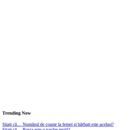
Trending Now
Ştiaţi că… Numărul de coaste la femei şi bărbaţi este acelaşi?
Ştiaţi că… Barza este o pasăre mută?