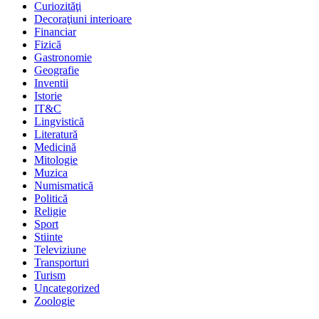
Curiozităţi
Decoraţiuni interioare
Financiar
Fizică
Gastronomie
Geografie
Inventii
Istorie
IT&C
Lingvistică
Literatură
Medicină
Mitologie
Muzica
Numismatică
Politică
Religie
Sport
Stiinte
Televiziune
Transporturi
Turism
Uncategorized
Zoologie