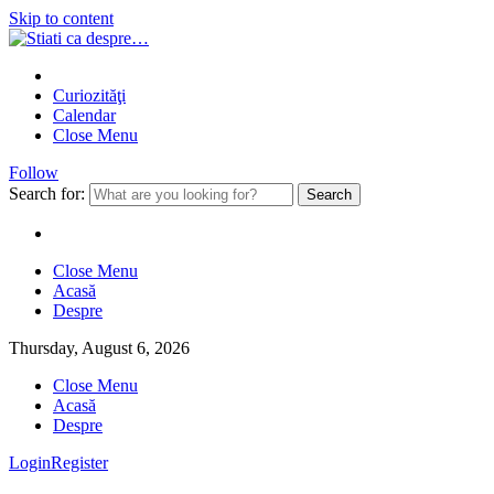
Skip to content
Curiozităţi
Calendar
Close Menu
Follow
Search for:
Close Menu
Acasă
Despre
Thursday, August 6, 2026
Close Menu
Acasă
Despre
Login
Register