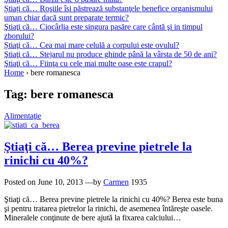
Știați că… Roşiile îsi păstrează substanţele benefice organismului
uman chiar dacă sunt preparate termic?
Ştiaţi că… Ciocârlia este singura pasăre care cântă şi in timpul
zborului?
Știaţi că… Cea mai mare celulă a corpului este ovulul?
Ştiaţi că… Stejarul nu produce ghinde până la vârsta de 50 de ani?
Ştiaţi că… Fiinţa cu cele mai multe oase este crapul?
Home
›
bere romanesca
Tag:
bere romanesca
Alimentaţie
Ştiaţi că… Berea previne pietrele la
rinichi cu 40%?
Posted on
June 10, 2013
—by
Carmen
1935
Ştiaţi că… Berea previne pietrele la rinichi cu 40%? Berea este buna
şi pentru tratarea pietrelor la rinichi, de asemenea întăreşte oasele.
Mineralele conţinute de bere ajută la fixarea calciului…