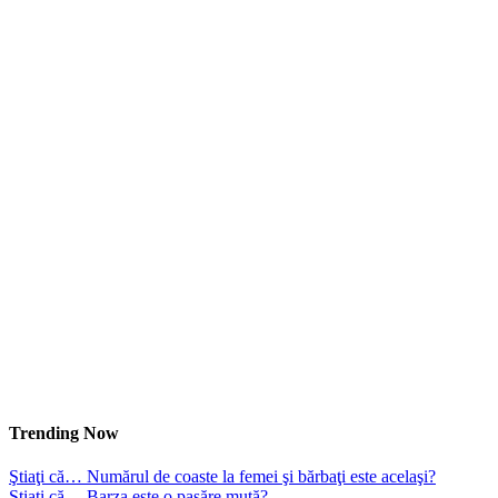
Trending Now
Ştiaţi că… Numărul de coaste la femei şi bărbaţi este acelaşi?
Ştiaţi că… Barza este o pasăre mută?