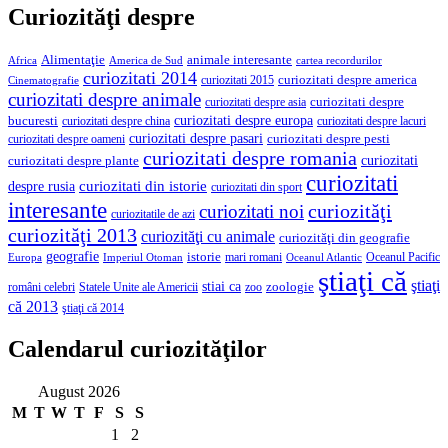
Curiozităţi despre
Alimentaţie
animale interesante
America de Sud
Africa
cartea recordurilor
curiozitati 2014
curiozitati despre america
curiozitati 2015
Cinematografie
curiozitati despre animale
curiozitati despre asia
curiozitati despre
curiozitati despre europa
bucuresti
curiozitati despre lacuri
curiozitati despre china
curiozitati despre pasari
curiozitati despre pesti
curiozitati despre oameni
curiozitati despre romania
curiozitati
curiozitati despre plante
curiozitati
curiozitati din istorie
despre rusia
curiozitati din sport
interesante
curiozităţi
curiozitati noi
curiozitatile de azi
curiozităţi 2013
curiozităţi cu animale
curiozităţi din geografie
geografie
istorie
mari romani
Imperiul Otoman
Oceanul Pacific
Europa
Oceanul Atlantic
ştiaţi că
ştiaţi
stiai ca
români celebri
Statele Unite ale Americii
zoologie
zoo
că 2013
ştiaţi că 2014
Calendarul curiozităţilor
August 2026
M
T
W
T
F
S
S
1
2