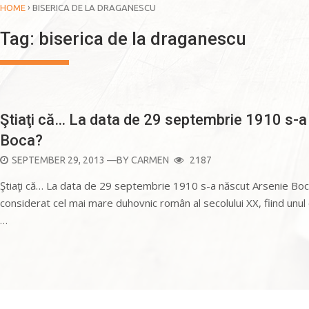
›
HOME
BISERICA DE LA DRAGANESCU
Tag:
biserica de la draganescu
BISERICI ŞI MONUMENTE
Ştiaţi că… La data de 29 septembrie 1910 s-a
Boca?
POSTED
SEPTEMBER 29, 2013
—BY
CARMEN
2187
ON
Ştiaţi că… La data de 29 septembrie 1910 s-a născut Arsenie Bo
considerat cel mai mare duhovnic român al secolului XX, fiind unul d
…