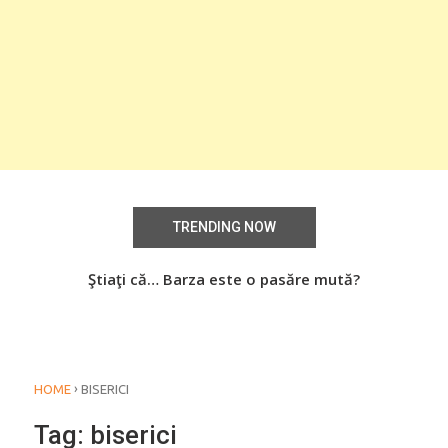
TRENDING NOW
aţi
Ştiaţi că… Barza este o pasăre mută?
Știa
o
›
HOME
BISERICI
Tag:
biserici