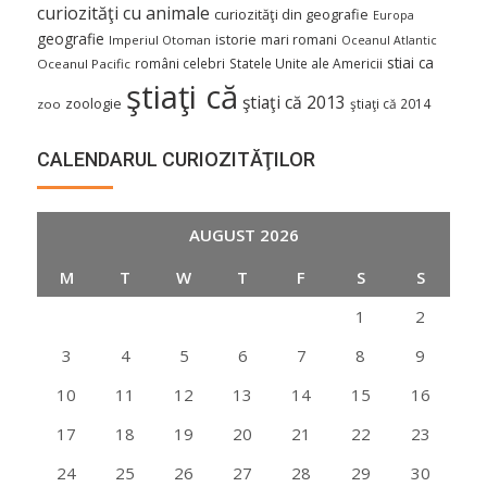
curiozităţi cu animale
curiozităţi din geografie
Europa
geografie
istorie
mari romani
Imperiul Otoman
Oceanul Atlantic
stiai ca
români celebri
Statele Unite ale Americii
Oceanul Pacific
ştiaţi că
ştiaţi că 2013
zoologie
ştiaţi că 2014
zoo
CALENDARUL CURIOZITĂŢILOR
AUGUST 2026
M
T
W
T
F
S
S
1
2
3
4
5
6
7
8
9
10
11
12
13
14
15
16
17
18
19
20
21
22
23
24
25
26
27
28
29
30