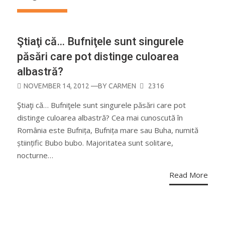
Ştiaţi că… Bufniţele sunt singurele
păsări care pot distinge culoarea
albastră?
POSTED
NOVEMBER 14, 2012
—BY
CARMEN
2316
ON
Ştiaţi că… Bufniţele sunt singurele păsări care pot
distinge culoarea albastră? Cea mai cunoscută în
România este Bufnița, Bufnița mare sau Buha, numită
științific Bubo bubo. Majoritatea sunt solitare,
nocturne…
Read More