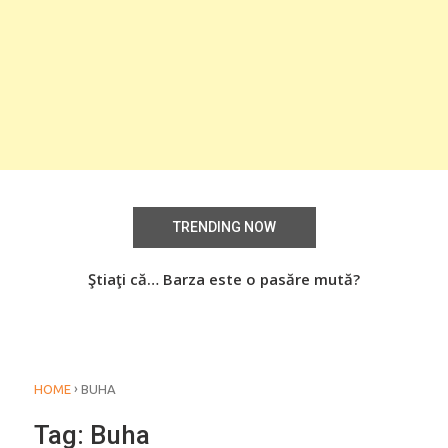
TRENDING NOW
Știați că… Roşiile îsi păstrează substanţele benefice
Ştiaţi că… Barza este o pasăre mută?
Şti
organismului uman chiar dacă sunt preparate
termic?
›
HOME
BUHA
Tag:
Buha