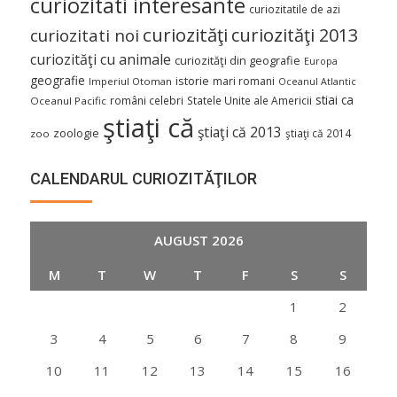
curiozitati interesante
curiozitatile de azi
curiozităţi
curiozităţi 2013
curiozitati noi
curiozităţi cu animale
curiozităţi din geografie
Europa
geografie
istorie
mari romani
Imperiul Otoman
Oceanul Atlantic
stiai ca
români celebri
Statele Unite ale Americii
Oceanul Pacific
ştiaţi că
ştiaţi că 2013
zoologie
ştiaţi că 2014
zoo
CALENDARUL CURIOZITĂŢILOR
AUGUST 2026
M
T
W
T
F
S
S
1
2
3
4
5
6
7
8
9
10
11
12
13
14
15
16