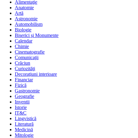
Alimentaţie
Anatomie
Artă
Astronomie
Automobilism
Biologie
Biserici şi Monumente
Calendar
Chimie
Cinematografie
Comunicaţii
Crăciun
Curiozităţi
Decoraţiuni interioare
Financiar
Fizică
Gastronomie
Geografie
Inventii
Istorie
IT&C
Lingvistică
Literatură
Medicină
Mitologie