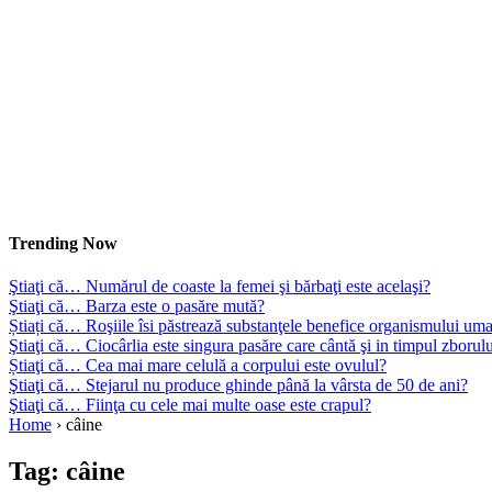
Trending Now
Ştiaţi că… Numărul de coaste la femei şi bărbaţi este acelaşi?
Ştiaţi că… Barza este o pasăre mută?
Știați că… Roşiile îsi păstrează substanţele benefice organismului uma
Ştiaţi că… Ciocârlia este singura pasăre care cântă şi in timpul zborul
Știaţi că… Cea mai mare celulă a corpului este ovulul?
Ştiaţi că… Stejarul nu produce ghinde până la vârsta de 50 de ani?
Ştiaţi că… Fiinţa cu cele mai multe oase este crapul?
Home
›
câine
Tag:
câine