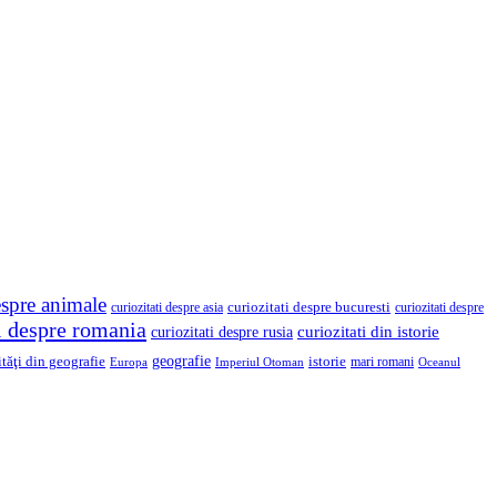
espre animale
curiozitati despre asia
curiozitati despre bucuresti
curiozitati despre
ti despre romania
curiozitati din istorie
curiozitati despre rusia
geografie
ităţi din geografie
istorie
mari romani
Imperiul Otoman
Europa
Oceanul