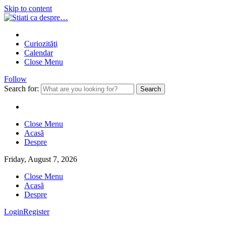
Skip to content
Curiozităţi
Calendar
Close Menu
Follow
Search for:
Close Menu
Acasă
Despre
Friday, August 7, 2026
Close Menu
Acasă
Despre
Login
Register