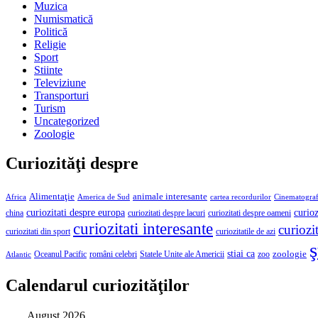
Muzica
Numismatică
Politică
Religie
Sport
Stiinte
Televiziune
Transporturi
Turism
Uncategorized
Zoologie
Curiozităţi despre
Alimentaţie
animale interesante
America de Sud
Africa
cartea recordurilor
Cinematograf
curioz
curiozitati despre europa
curiozitati despre lacuri
curiozitati despre oameni
china
curiozitati interesante
curiozit
curiozitatile de azi
curiozitati din sport
ş
stiai ca
români celebri
Statele Unite ale Americii
zoologie
Oceanul Pacific
zoo
Atlantic
Calendarul curiozităţilor
August 2026