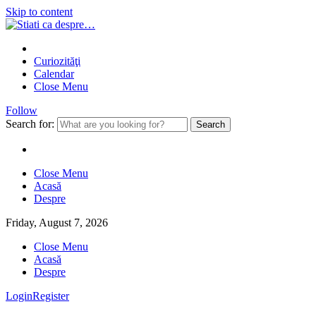
Skip to content
Curiozităţi
Calendar
Close Menu
Follow
Search for:
Close Menu
Acasă
Despre
Friday, August 7, 2026
Close Menu
Acasă
Despre
Login
Register