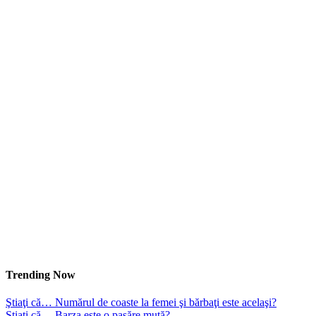
Trending Now
Ştiaţi că… Numărul de coaste la femei şi bărbaţi este acelaşi?
Ştiaţi că… Barza este o pasăre mută?