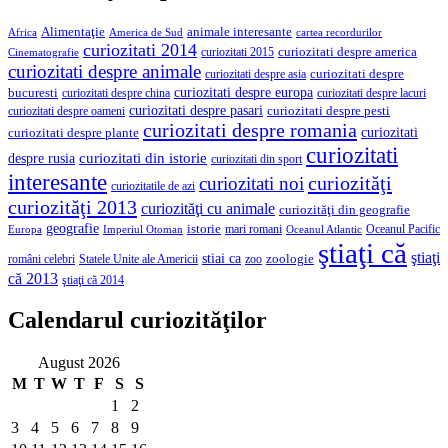
Alimentaţie
animale interesante
America de Sud
Africa
cartea recordurilor
curiozitati 2014
curiozitati despre america
curiozitati 2015
Cinematografie
curiozitati despre animale
curiozitati despre asia
curiozitati despre
curiozitati despre europa
bucuresti
curiozitati despre lacuri
curiozitati despre china
curiozitati despre pasari
curiozitati despre pesti
curiozitati despre oameni
curiozitati despre romania
curiozitati
curiozitati despre plante
curiozitati
curiozitati din istorie
despre rusia
curiozitati din sport
interesante
curiozităţi
curiozitati noi
curiozitatile de azi
curiozităţi 2013
curiozităţi cu animale
curiozităţi din geografie
geografie
istorie
mari romani
Imperiul Otoman
Oceanul Pacific
Europa
Oceanul Atlantic
ştiaţi că
ştiaţi
stiai ca
români celebri
Statele Unite ale Americii
zoologie
zoo
că 2013
ştiaţi că 2014
Calendarul curiozităţilor
August 2026
M
T
W
T
F
S
S
1
2
3
4
5
6
7
8
9