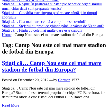
Știați că… Roşiile îsi păstrează substanţele benefice organismului
uman chiar dacă sunt preparate termic?
Ştiaţi că… Ciocârlia este singura pasăre care cântă şi in timpul
zborului?
Știaţi că… Cea mai mare celulă a corpului este ovulul?
Ştiaţi că… Stejarul nu produce ghinde până la vârsta de 50 de ani?
Ştiaţi că… Fiinţa cu cele mai multe oase este crapul?
Home
›
Camp Nou este cel mai mare stadion de fotbal din Europa
Tag:
Camp Nou este cel mai mare stadion
de fotbal din Europa
Ştiaţi că… Camp Nou este cel mai mare
stadion de fotbal din Europa?
Posted on
December 20, 2012
—by
Carmen
1537
Ştiaţi că… Camp Nou este cel mai mare stadion de fotbal din
Europa? Stadionul este terenul propriu al echipei FC Barcelona, iar
demunirea oficială este Estadi del Futbol Club Barcelona….
Read More