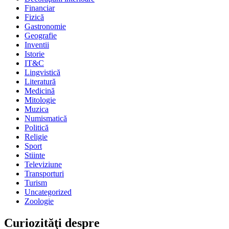
Financiar
Fizică
Gastronomie
Geografie
Inventii
Istorie
IT&C
Lingvistică
Literatură
Medicină
Mitologie
Muzica
Numismatică
Politică
Religie
Sport
Stiinte
Televiziune
Transporturi
Turism
Uncategorized
Zoologie
Curiozităţi despre