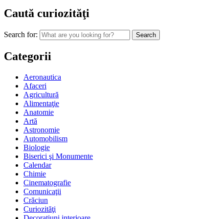
Caută curiozităţi
Search for:
Categorii
Aeronautica
Afaceri
Agricultură
Alimentaţie
Anatomie
Artă
Astronomie
Automobilism
Biologie
Biserici şi Monumente
Calendar
Chimie
Cinematografie
Comunicaţii
Crăciun
Curiozităţi
Decoraţiuni interioare