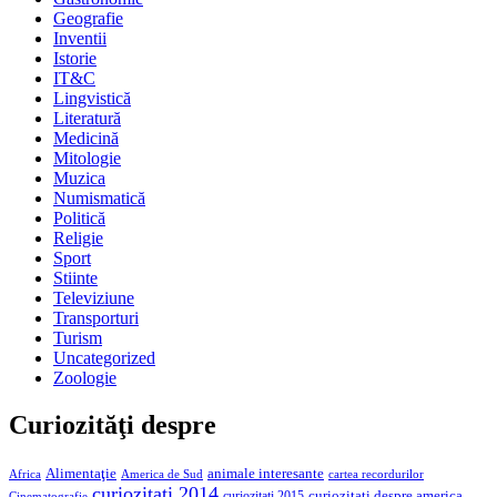
Geografie
Inventii
Istorie
IT&C
Lingvistică
Literatură
Medicină
Mitologie
Muzica
Numismatică
Politică
Religie
Sport
Stiinte
Televiziune
Transporturi
Turism
Uncategorized
Zoologie
Curiozităţi despre
Alimentaţie
animale interesante
America de Sud
Africa
cartea recordurilor
curiozitati 2014
curiozitati despre america
curiozitati 2015
Cinematografie