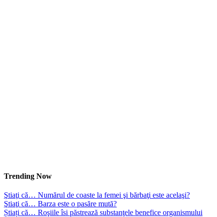
Trending Now
Ştiaţi că… Numărul de coaste la femei şi bărbaţi este acelaşi?
Ştiaţi că… Barza este o pasăre mută?
Știați că… Roşiile îsi păstrează substanţele benefice organismului