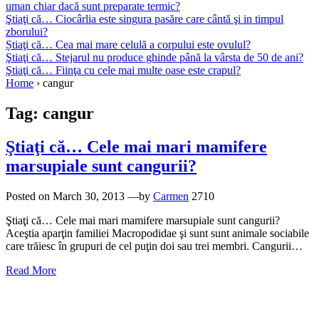
uman chiar dacă sunt preparate termic?
Ştiaţi că… Ciocârlia este singura pasăre care cântă şi in timpul
zborului?
Știaţi că… Cea mai mare celulă a corpului este ovulul?
Ştiaţi că… Stejarul nu produce ghinde până la vârsta de 50 de ani?
Ştiaţi că… Fiinţa cu cele mai multe oase este crapul?
Home
›
cangur
Tag:
cangur
Ştiaţi că… Cele mai mari mamifere
marsupiale sunt cangurii?
Posted on
March 30, 2013
—by
Carmen
2710
Ştiaţi că… Cele mai mari mamifere marsupiale sunt cangurii?
Aceştia aparţin familiei Macropodidae şi sunt sunt animale sociabile
care trăiesc în grupuri de cel puţin doi sau trei membri. Cangurii…
Read More