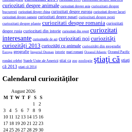
curiozitati despre animale
curiozitati despre asia
curiozitati despre
curiozitati despre europa
bucuresti
curiozitati despre lacuri
curiozitati despre china
curiozitati despre pasari
curiozitati despre pesti
curiozitati despre oameni
curiozitati despre romania
curiozitati
curiozitati despre plante
curiozitati
curiozitati din istorie
despre rusia
curiozitati din sport
interesante
curiozităţi
curiozitati noi
curiozitatile de azi
curiozităţi 2013
curiozităţi cu animale
curiozităţi din geografie
geografie
istorie
mari romani
Imperiul Otoman
Oceanul Pacific
Europa
Oceanul Atlantic
ştiaţi că
ştiaţi
stiai ca
români celebri
Statele Unite ale Americii
zoologie
zoo
că 2013
ştiaţi că 2014
Calendarul curiozităţilor
August 2026
M
T
W
T
F
S
S
1
2
3
4
5
6
7
8
9
10
11
12
13
14
15
16
17
18
19
20
21
22
23
24
25
26
27
28
29
30