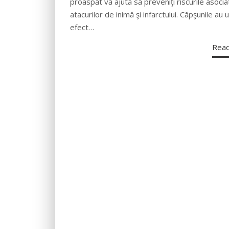
proaspăt vă ajută să preveniţi riscurile asocia
atacurilor de inimă şi infarctului. Căpşunile au 
efect…
Rea