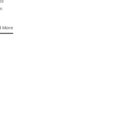
te
un
d More