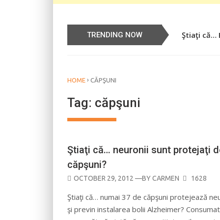
Ştiaţi că…
Știați că…
TRENDING NOW
›
HOME
CĂPŞUNI
Tag:
căpşuni
Ştiaţi că… neuronii sunt protejaţi 
căpşuni?
POSTED
OCTOBER 29, 2012
—BY
CARMEN
1628
ON
Ştiaţi că… numai 37 de căpşuni protejează neu
şi previn instalarea bolii Alzheimer? Consuma