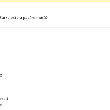
 Barza este o pasăre mută?
 Roşiile îsi păstrează substanţele benefice organismului uman
de
ronii
te