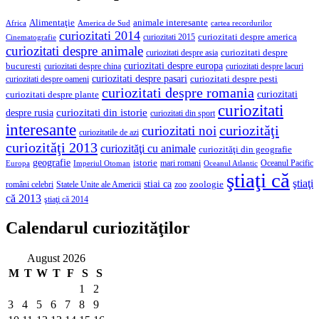
Alimentaţie
animale interesante
America de Sud
Africa
cartea recordurilor
curiozitati 2014
curiozitati despre america
curiozitati 2015
Cinematografie
curiozitati despre animale
curiozitati despre asia
curiozitati despre
curiozitati despre europa
bucuresti
curiozitati despre lacuri
curiozitati despre china
curiozitati despre pasari
curiozitati despre pesti
curiozitati despre oameni
curiozitati despre romania
curiozitati
curiozitati despre plante
curiozitati
curiozitati din istorie
despre rusia
curiozitati din sport
interesante
curiozităţi
curiozitati noi
curiozitatile de azi
curiozităţi 2013
curiozităţi cu animale
curiozităţi din geografie
geografie
istorie
mari romani
Imperiul Otoman
Oceanul Pacific
Europa
Oceanul Atlantic
ştiaţi că
ştiaţi
stiai ca
români celebri
Statele Unite ale Americii
zoologie
zoo
că 2013
ştiaţi că 2014
Calendarul curiozităţilor
August 2026
M
T
W
T
F
S
S
1
2
3
4
5
6
7
8
9