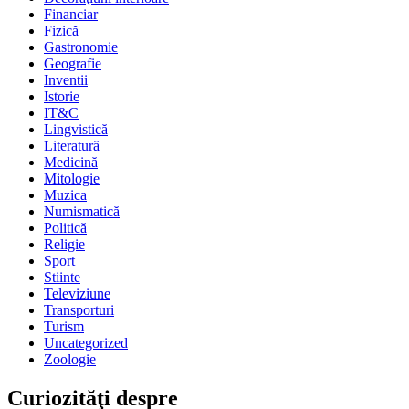
Financiar
Fizică
Gastronomie
Geografie
Inventii
Istorie
IT&C
Lingvistică
Literatură
Medicină
Mitologie
Muzica
Numismatică
Politică
Religie
Sport
Stiinte
Televiziune
Transporturi
Turism
Uncategorized
Zoologie
Curiozităţi despre