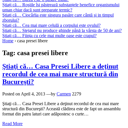
Știați că… Roşiile îsi păstrează substanţele benefice organismului
uman chiar dacă sunt preparate termic?
Ştiaţi că… Ciocârlia este singura pasăre care cântă şi in timpul
zborului?
Știaţi că… Cea mai mare celulă a corpului este ovulul?
Ştiaţi că… Stejarul nu produce ghinde până la vârsta de 50 de ani?
Ştiaţi că… Fiinţa cu cele mai multe oase este crapul?
Home
›
casa presei libere
Tag:
casa presei libere
Ştiaţi că… Casa Presei Libere a deţinut
recordul de cea mai mare structură din
Bucureşti?
Posted on
April 4, 2013
—by
Carmen
2279
Ştiaţi că… Casa Presei Libere a deţinut recordul de cea mai mare
structură din Bucureşti? Această clădirea este de fapt un ansamblu
format din patru laturi care adăpostesc o curte…
Read More