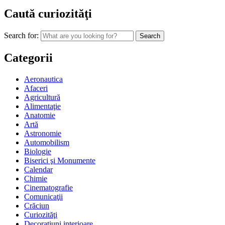
Caută curiozităţi
Search for:
Categorii
Aeronautica
Afaceri
Agricultură
Alimentaţie
Anatomie
Artă
Astronomie
Automobilism
Biologie
Biserici şi Monumente
Calendar
Chimie
Cinematografie
Comunicaţii
Crăciun
Curiozităţi
Decoraţiuni interioare