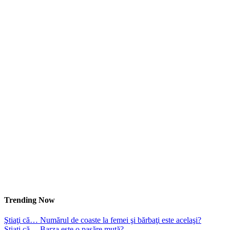
Trending Now
Ştiaţi că… Numărul de coaste la femei şi bărbaţi este acelaşi?
Ştiaţi că… Barza este o pasăre mută?