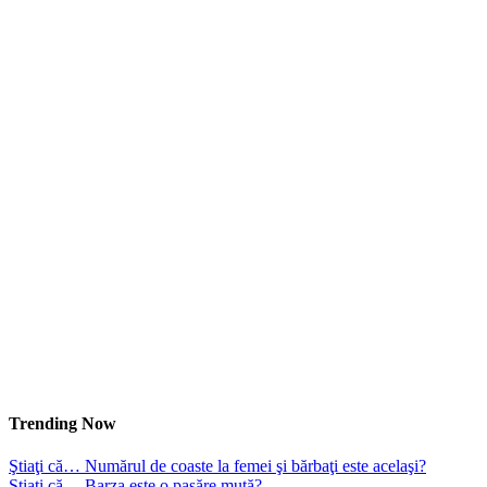
Trending Now
Ştiaţi că… Numărul de coaste la femei şi bărbaţi este acelaşi?
Ştiaţi că… Barza este o pasăre mută?