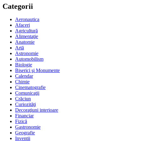
Categorii
Aeronautica
Afaceri
Agricultură
Alimentaţie
Anatomie
Artă
Astronomie
Automobilism
Biologie
Biserici şi Monumente
Calendar
Chimie
Cinematografie
Comunicaţii
Crăciun
Curiozităţi
Decoraţiuni interioare
Financiar
Fizică
Gastronomie
Geografie
Inventii