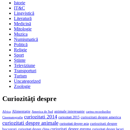
Istorie
IT&C
Lingvistică
Literatură
Medicină
Mitologie
Muzica
Numismatică
Politică
Religie
Sport
Stiinte
Televiziune
Transporturi
Turism
Uncategorized
Zoologie
Curiozităţi despre
Alimentaţie
animale interesante
America de Sud
Africa
cartea recordurilor
curiozitati 2014
curiozitati despre america
curiozitati 2015
Cinematografie
curiozitati despre animale
curiozitati despre asia
curiozitati despre
curiozitati despre europa
bucuresti
curiozitati despre lacuri
curiozitati despre china