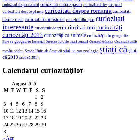
curiozitati despre pasari
curiozitati despre pesti
curiozitati despre oameni
curiozitati despre romania
curiozitati
curiozitati despre plante
curiozitati
curiozitati din istorie
despre rusia
curiozitati din sport
interesante
curiozităţi
curiozitati noi
curiozitatile de azi
curiozităţi 2013
curiozităţi cu animale
curiozităţi din geografie
geografie
istorie
mari romani
Imperiul Otoman
Oceanul Pacific
Europa
Oceanul Atlantic
ştiaţi că
ştiaţi
stiai ca
români celebri
Statele Unite ale Americii
zoologie
zoo
că 2013
ştiaţi că 2014
Calendarul curiozităţilor
August 2026
M
T
W
T
F
S
S
1
2
3
4
5
6
7
8
9
10
11
12
13
14
15
16
17
18
19
20
21
22
23
24
25
26
27
28
29
30
31
« Apr