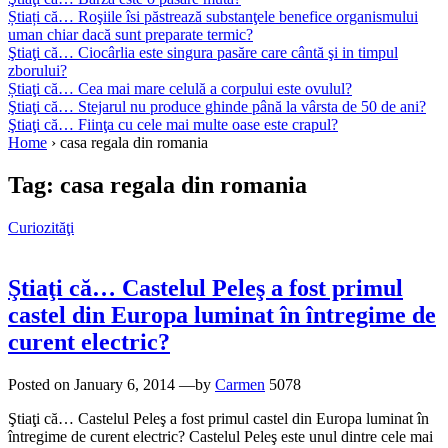
Știați că… Roşiile îsi păstrează substanţele benefice organismului
uman chiar dacă sunt preparate termic?
Ştiaţi că… Ciocârlia este singura pasăre care cântă şi in timpul
zborului?
Știaţi că… Cea mai mare celulă a corpului este ovulul?
Ştiaţi că… Stejarul nu produce ghinde până la vârsta de 50 de ani?
Ştiaţi că… Fiinţa cu cele mai multe oase este crapul?
Home
›
casa regala din romania
Tag:
casa regala din romania
Curiozităţi
Ştiaţi că… Castelul Peleş a fost primul
castel din Europa luminat în întregime de
curent electric?
Posted on
January 6, 2014
—by
Carmen
5078
Ştiaţi că… Castelul Peleş a fost primul castel din Europa luminat în
întregime de curent electric? Castelul Peleş este unul dintre cele mai