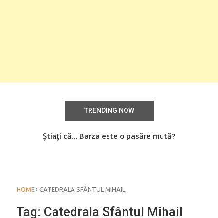
TRENDING NOW
aţi
Ştiaţi că… Barza este o pasăre mută?
Știa
o
›
HOME
CATEDRALA SFÂNTUL MIHAIL
Tag:
Catedrala Sfântul Mihail