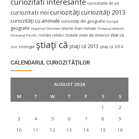
curiozitati interesante
curiozitatile de azi
curiozităţi
curiozităţi 2013
curiozitati noi
curiozităţi cu animale
curiozităţi din geografie
Europa
geografie
istorie
mari romani
Imperiul Otoman
Oceanul Atlantic
stiai ca
români celebri
Statele Unite ale Americii
Oceanul Pacific
ştiaţi că
ştiaţi că 2013
zoologie
ştiaţi că 2014
zoo
CALENDARUL CURIOZITĂŢILOR
AUGUST 2026
M
T
W
T
F
S
S
1
2
3
4
5
6
7
8
9
10
11
12
13
14
15
16