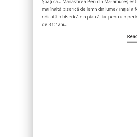
Ştiaţi că… Mănăstirea Peri din Maramureş est
mai înaltă biserică de lemn din lume? Iniţial a 
ridicată o biserică din piatră, iar pentru o per
de 312 ani…
Rea