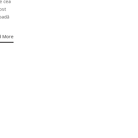
e cea
fost
ioadă
d More