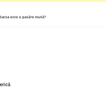
 Barza este o pasăre mută?
erică