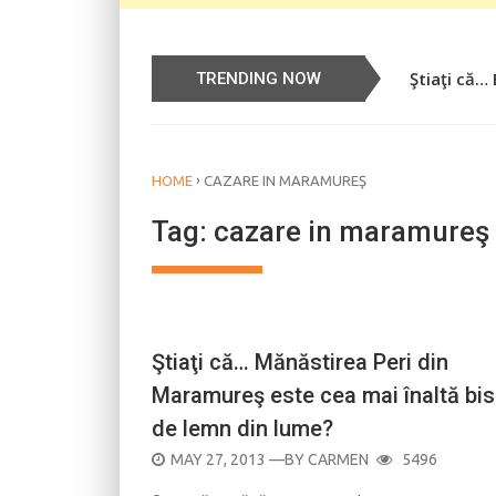
Ştiaţi că…
TRENDING NOW
›
HOME
CAZARE IN MARAMUREŞ
Tag:
cazare in maramureş
BISERICI ŞI MONUMENTE
Ştiaţi că… Mănăstirea Peri din
Maramureş este cea mai înaltă bis
de lemn din lume?
POSTED
MAY 27, 2013
—BY
CARMEN
5496
ON