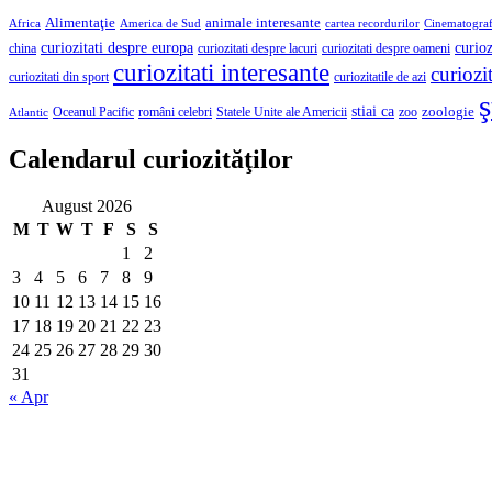
Alimentaţie
animale interesante
America de Sud
Africa
cartea recordurilor
Cinematograf
curioz
curiozitati despre europa
curiozitati despre lacuri
curiozitati despre oameni
china
curiozitati interesante
curiozit
curiozitatile de azi
curiozitati din sport
ş
stiai ca
români celebri
Statele Unite ale Americii
zoologie
Oceanul Pacific
zoo
Atlantic
Calendarul curiozităţilor
August 2026
M
T
W
T
F
S
S
1
2
3
4
5
6
7
8
9
10
11
12
13
14
15
16
17
18
19
20
21
22
23
24
25
26
27
28
29
30
31
« Apr