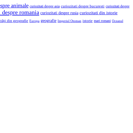
espre animale
curiozitati despre asia
curiozitati despre bucuresti
curiozitati despre
ti despre romania
curiozitati din istorie
curiozitati despre rusia
geografie
ităţi din geografie
istorie
mari romani
Imperiul Otoman
Europa
Oceanul