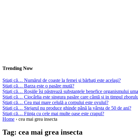
Trending Now
Ştiaţi că… Numărul de coaste la femei şi bărbaţi este acelaşi?
Ştiaţi că… Barza este o pasăre mută?
Știați că… Roşiile îsi păstrează substanţele benefice organismului uma
Ştiaţi că… Ciocârlia este singura pasăre care cântă şi in timpul zborul
Știaţi că… Cea mai mare celulă a corpului este ovulul?
Ştiaţi că… Stejarul nu produce ghinde până la vârsta de 50 de ani?
Ştiaţi că… Fiinţa cu cele mai multe oase este crapul?
Home
›
cea mai grea insecta
Tag:
cea mai grea insecta