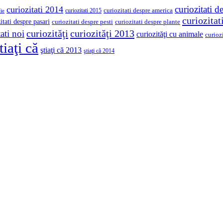
curiozitati d
curiozitati 2014
curiozitati despre america
curiozitati 2015
ie
curiozita
itati despre pasari
curiozitati despre pesti
curiozitati despre plante
curiozităţi
curiozităţi 2013
ati noi
curiozităţi cu animale
curioz
tiaţi că
ştiaţi că 2013
ştiaţi că 2014