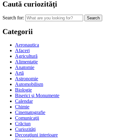
Caută curiozităţi
Search for:
Categorii
Aeronautica
Afaceri
Agricultură
Alimentaţie
Anatomie
Artă
Astronomie
Automobilism
Biologie
Biserici şi Monumente
Calendar
Chimie
Cinematografie
Comunicaţii
Crăciun
Curiozităţi
Decoraţiuni interioare