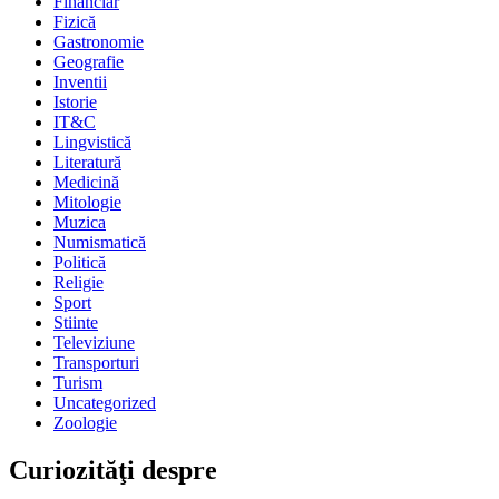
Financiar
Fizică
Gastronomie
Geografie
Inventii
Istorie
IT&C
Lingvistică
Literatură
Medicină
Mitologie
Muzica
Numismatică
Politică
Religie
Sport
Stiinte
Televiziune
Transporturi
Turism
Uncategorized
Zoologie
Curiozităţi despre