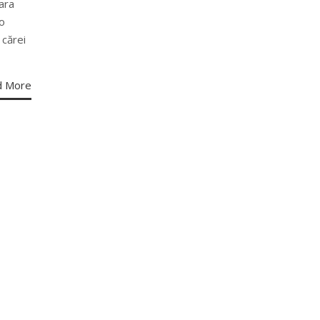
ara
 o
 cărei
d More