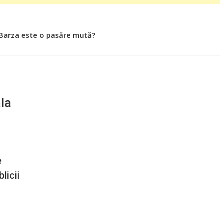
 Barza este o pasăre mută?
la
e
licii