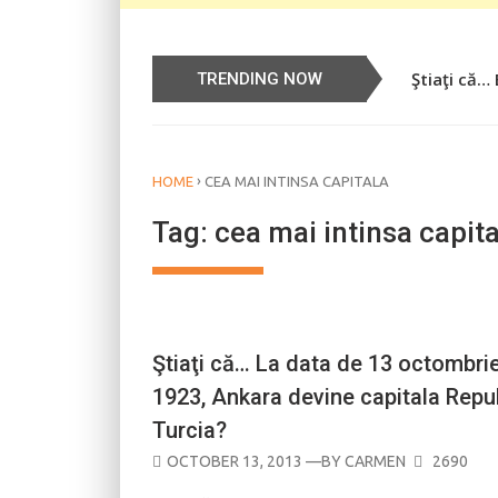
Ştiaţi că…
TRENDING NOW
›
HOME
CEA MAI INTINSA CAPITALA
Tag:
cea mai intinsa capita
CALENDAR
Ştiaţi că… La data de 13 octombri
1923, Ankara devine capitala Repub
Turcia?
POSTED
OCTOBER 13, 2013
—BY
CARMEN
2690
ON