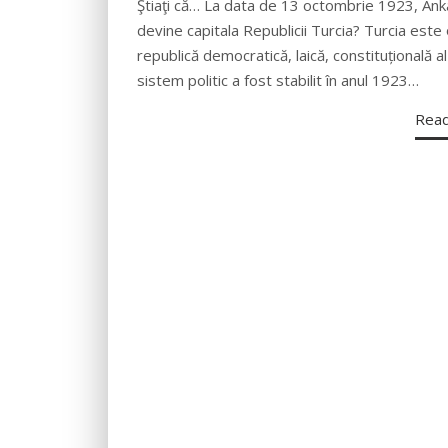
Ştiaţi că… La data de 13 octombrie 1923, Ank
devine capitala Republicii Turcia? Turcia este
republică democratică, laică, constituțională al
sistem politic a fost stabilit în anul 1923…
Rea