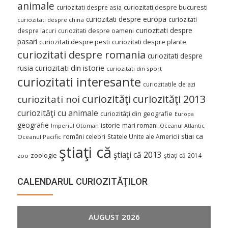
animale
curiozitati despre asia
curiozitati despre bucuresti
curiozitati despre europa
curiozitati
curiozitati despre china
curiozitati despre
despre lacuri
curiozitati despre oameni
pasari
curiozitati despre pesti
curiozitati despre plante
curiozitati despre romania
curiozitati despre
curiozitati din istorie
rusia
curiozitati din sport
curiozitati interesante
curiozitatile de azi
curiozităţi
curiozităţi 2013
curiozitati noi
curiozităţi cu animale
curiozităţi din geografie
Europa
geografie
istorie
mari romani
Imperiul Otoman
Oceanul Atlantic
stiai ca
români celebri
Statele Unite ale Americii
Oceanul Pacific
ştiaţi că
ştiaţi că 2013
zoologie
ştiaţi că 2014
zoo
CALENDARUL CURIOZITĂŢILOR
AUGUST 2026