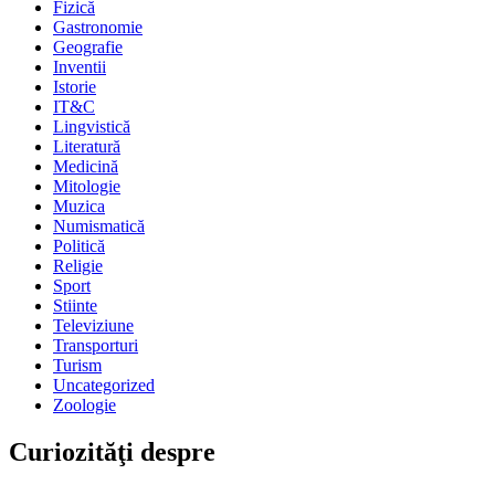
Fizică
Gastronomie
Geografie
Inventii
Istorie
IT&C
Lingvistică
Literatură
Medicină
Mitologie
Muzica
Numismatică
Politică
Religie
Sport
Stiinte
Televiziune
Transporturi
Turism
Uncategorized
Zoologie
Curiozităţi despre