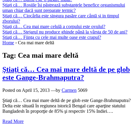
Știați că… Roşiile îsi păstrează substanţele benefice organismului
uman chiar dacă sunt preparate termic?
Ştiaţi că… Ciocârlia este singura pasăre care cântă şi in timpul
zborului?
Știaţi că… Cea mai mare celulă a corpului este ovulul?
Ştiaţi că… Stejarul nu produce ghinde până la vârsta de 50 de ani?
Ştiaţi că… Fiinţa cu cele mai multe oase este crapul?
Home
›
Cea mai mare deltă
Tag:
Cea mai mare deltă
Ştiaţi că… Cea mai mare deltă de pe glob
este Gange-Brahmaputra?
Posted on
April 15, 2013
—by
Carmen
5069
Ştiaţi că… Cea mai mare deltă de pe glob este Gange-Brahmaputra?
Delta este situatǎ în regiunea istoricǎ Bengal care aparţine statului
Bangladesh în proporţie de 85% şi respectiv 15% Indiei….
Read More