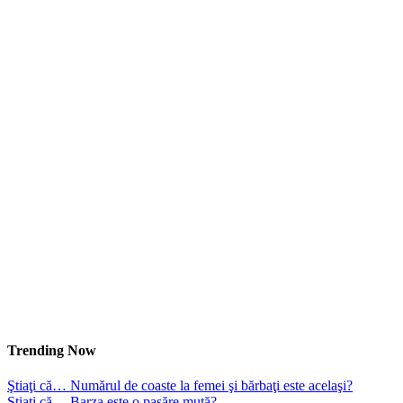
Trending Now
Ştiaţi că… Numărul de coaste la femei şi bărbaţi este acelaşi?
Ştiaţi că… Barza este o pasăre mută?