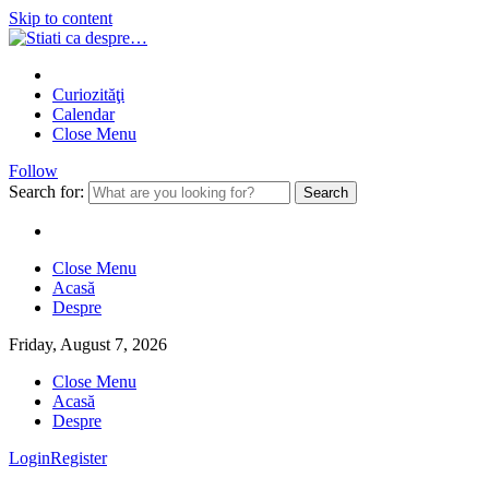
Skip to content
Curiozităţi
Calendar
Close Menu
Follow
Search for:
Close Menu
Acasă
Despre
Friday, August 7, 2026
Close Menu
Acasă
Despre
Login
Register