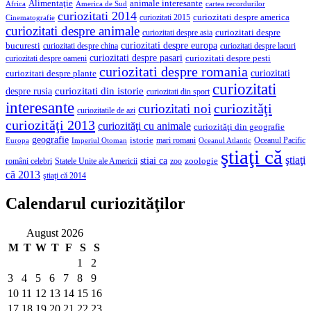
Alimentaţie
animale interesante
America de Sud
Africa
cartea recordurilor
curiozitati 2014
curiozitati despre america
curiozitati 2015
Cinematografie
curiozitati despre animale
curiozitati despre asia
curiozitati despre
curiozitati despre europa
bucuresti
curiozitati despre lacuri
curiozitati despre china
curiozitati despre pasari
curiozitati despre pesti
curiozitati despre oameni
curiozitati despre romania
curiozitati
curiozitati despre plante
curiozitati
curiozitati din istorie
despre rusia
curiozitati din sport
interesante
curiozităţi
curiozitati noi
curiozitatile de azi
curiozităţi 2013
curiozităţi cu animale
curiozităţi din geografie
geografie
istorie
mari romani
Imperiul Otoman
Oceanul Pacific
Europa
Oceanul Atlantic
ştiaţi că
ştiaţi
stiai ca
români celebri
Statele Unite ale Americii
zoologie
zoo
că 2013
ştiaţi că 2014
Calendarul curiozităţilor
August 2026
M
T
W
T
F
S
S
1
2
3
4
5
6
7
8
9
10
11
12
13
14
15
16
17
18
19
20
21
22
23