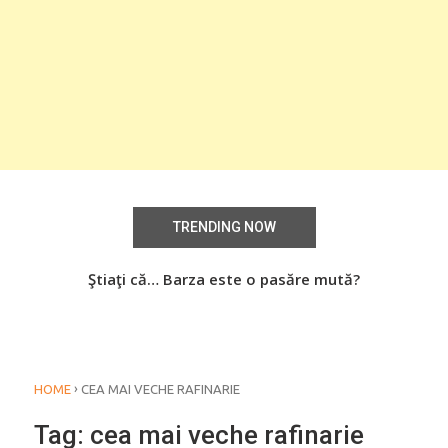
TRENDING NOW
aţi
Ştiaţi că… Barza este o pasăre mută?
Știa
o
›
HOME
CEA MAI VECHE RAFINARIE
Tag:
cea mai veche rafinarie