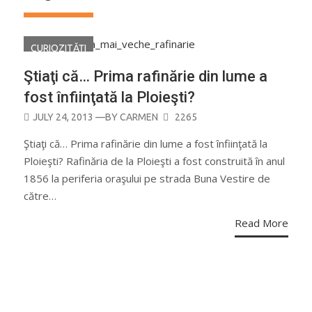
CURIOZITĂŢI
Ştiaţi că… Prima rafinărie din lume a
fost înfiinţată la Ploieşti?
POSTED
JULY 24, 2013
—BY
CARMEN
2265
ON
Ştiaţi că… Prima rafinărie din lume a fost înfiinţată la
Ploieşti? Rafinăria de la Ploieşti a fost construită în anul
1856 la periferia oraşului pe strada Buna Vestire de
către…
Read More