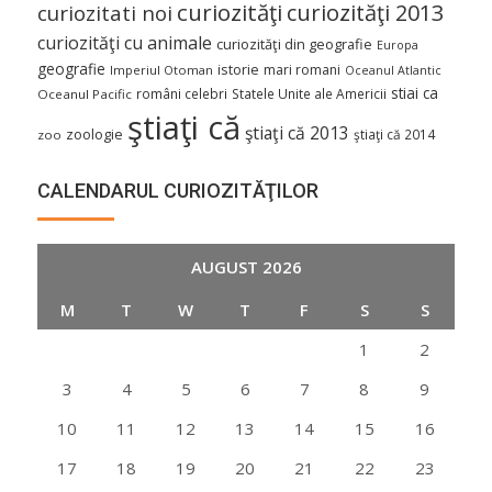
curiozităţi
curiozităţi 2013
curiozitati noi
curiozităţi cu animale
curiozităţi din geografie
Europa
geografie
istorie
mari romani
Imperiul Otoman
Oceanul Atlantic
stiai ca
români celebri
Statele Unite ale Americii
Oceanul Pacific
ştiaţi că
ştiaţi că 2013
zoologie
ştiaţi că 2014
zoo
CALENDARUL CURIOZITĂŢILOR
AUGUST 2026
M
T
W
T
F
S
S
1
2
3
4
5
6
7
8
9
10
11
12
13
14
15
16
17
18
19
20
21
22
23