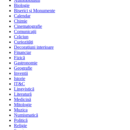
Automobilism
Biologie
Biserici şi Monumente
Calendar
Chimie
Cinematografie
Comunicaţii
Crăciun
Curiozităţi
Decoraţiuni interioare
Financiar
Fizică
Gastronomie
Geografie
Inventii
Istorie
IT&C
Lingvistică
Literatură
Medicină
Mitologie
Muzica
Numismatică
Politică
Religie