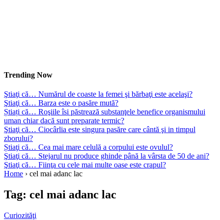
Trending Now
Ştiaţi că… Numărul de coaste la femei şi bărbaţi este acelaşi?
Ştiaţi că… Barza este o pasăre mută?
Știați că… Roşiile îsi păstrează substanţele benefice organismului
uman chiar dacă sunt preparate termic?
Ştiaţi că… Ciocârlia este singura pasăre care cântă şi in timpul
zborului?
Știaţi că… Cea mai mare celulă a corpului este ovulul?
Ştiaţi că… Stejarul nu produce ghinde până la vârsta de 50 de ani?
Ştiaţi că… Fiinţa cu cele mai multe oase este crapul?
Home
›
cel mai adanc lac
Tag:
cel mai adanc lac
Curiozităţi