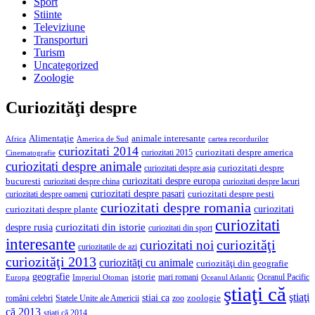
Sport
Stiinte
Televiziune
Transporturi
Turism
Uncategorized
Zoologie
Curiozităţi despre
Alimentaţie
animale interesante
America de Sud
Africa
cartea recordurilor
curiozitati 2014
curiozitati despre america
curiozitati 2015
Cinematografie
curiozitati despre animale
curiozitati despre asia
curiozitati despre
curiozitati despre europa
bucuresti
curiozitati despre lacuri
curiozitati despre china
curiozitati despre pasari
curiozitati despre pesti
curiozitati despre oameni
curiozitati despre romania
curiozitati
curiozitati despre plante
curiozitati
curiozitati din istorie
despre rusia
curiozitati din sport
interesante
curiozităţi
curiozitati noi
curiozitatile de azi
curiozităţi 2013
curiozităţi cu animale
curiozităţi din geografie
geografie
istorie
mari romani
Imperiul Otoman
Oceanul Pacific
Europa
Oceanul Atlantic
ştiaţi că
ştiaţi
stiai ca
români celebri
Statele Unite ale Americii
zoologie
zoo
că 2013
ştiaţi că 2014